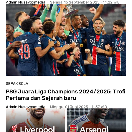
Admin Nusavoxmedia
-
Selasa, 16 September 2025 - 14:22 WIB
SEPAK BOLA
PSG Juara Liga Champions 2024/2025: Trofi
Pertama dan Sejarah baru
Admin Nusavoxmedia
-
Minggu, 01 Juni 2025 - 11:37 WIB