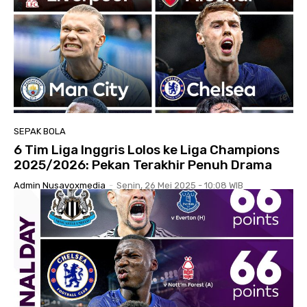
SEPAK BOLA
6 Tim Liga Inggris Lolos ke Liga Champions
2025/2026: Pekan Terakhir Penuh Drama
Admin Nusavoxmedia
-
Senin, 26 Mei 2025 - 10:08 WIB