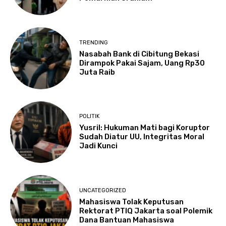
TRENDING
Nasabah Bank di Cibitung Bekasi
Dirampok Pakai Sajam, Uang Rp30
Juta Raib
POLITIK
Yusril: Hukuman Mati bagi Koruptor
Sudah Diatur UU, Integritas Moral
Jadi Kunci
UNCATEGORIZED
Mahasiswa Tolak Keputusan
Rektorat PTIQ Jakarta soal Polemik
Dana Bantuan Mahasiswa