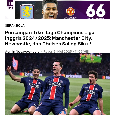
SEPAK BOLA
Persaingan Tiket Liga Champions Liga
Inggris 2024/2025: Manchester City,
Newcastle, dan Chelsea Saling Sikut!
Admin Nusavoxmedia
-
Rabu, 21 Mei 2025 - 11:08 WIB