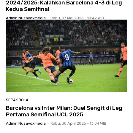
2024/2025: Kalahkan Barcelona 4-3 di Leg
Kedua Semifinal
Admin Nusavoxmedia
-
Rabu, 07 Mei 2025 - 10:42 WIB
SEPAK BOLA
Barcelona vs Inter Milan: Duel Sengit di Leg
Pertama Semifinal UCL 2025
Admin Nusavoxmedia
-
Rabu, 30 April 2025 - 13:04 WIB