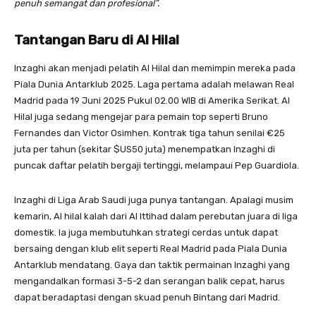
penuh semangat dan profesional”.
Tantangan Baru di Al Hilal
Inzaghi akan menjadi pelatih Al Hilal dan memimpin mereka pada
Piala Dunia Antarklub 2025. Laga pertama adalah melawan Real
Madrid pada 19 Juni 2025 Pukul 02.00 WIB di Amerika Serikat. Al
Hilal juga sedang mengejar para pemain top seperti Bruno
Fernandes dan Victor Osimhen. Kontrak tiga tahun senilai €25
juta per tahun (sekitar $US50 juta) menempatkan Inzaghi di
puncak daftar pelatih bergaji tertinggi, melampaui Pep Guardiola.
Inzaghi di Liga Arab Saudi juga punya tantangan. Apalagi musim
kemarin, Al hilal kalah dari Al Ittihad dalam perebutan juara di liga
domestik. Ia juga membutuhkan strategi cerdas untuk dapat
bersaing dengan klub elit seperti Real Madrid pada Piala Dunia
Antarklub mendatang. Gaya dan taktik permainan Inzaghi yang
mengandalkan formasi 3-5-2 dan serangan balik cepat, harus
dapat beradaptasi dengan skuad penuh Bintang dari Madrid.