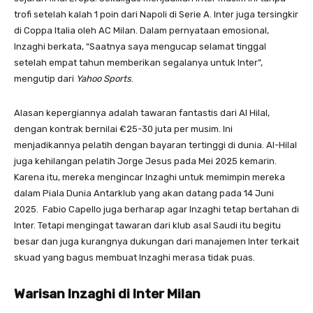
trofi setelah kalah 1 poin dari Napoli di Serie A. Inter juga tersingkir
di Coppa Italia oleh AC Milan. Dalam pernyataan emosional,
Inzaghi berkata, “Saatnya saya mengucap selamat tinggal
setelah empat tahun memberikan segalanya untuk Inter”,
mengutip dari
Yahoo Sports
.
Alasan kepergiannya adalah tawaran fantastis dari Al Hilal,
dengan kontrak bernilai €25-30 juta per musim. Ini
menjadikannya pelatih dengan bayaran tertinggi di dunia. Al-Hilal
juga kehilangan pelatih Jorge Jesus pada Mei 2025 kemarin.
Karena itu, mereka mengincar Inzaghi untuk memimpin mereka
dalam Piala Dunia Antarklub yang akan datang pada 14 Juni
2025. Fabio Capello juga berharap agar Inzaghi tetap bertahan di
Inter. Tetapi mengingat tawaran dari klub asal Saudi itu begitu
besar dan juga kurangnya dukungan dari manajemen Inter terkait
skuad yang bagus membuat Inzaghi merasa tidak puas.
Warisan Inzaghi di Inter Milan