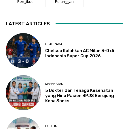
Pengikut
Pelanggan
LATEST ARTICLES
OLAHRAGA
Chelsea Kalahkan AC Milan 3-0 di
Indonesia Super Cup 2026
KESEHATAN
5 Dokter dan Tenaga Kesehatan
yang Hina Pasien BPJS Berujung
Kena Sanksi
POLITIK