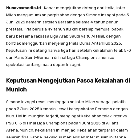
Nusavoxmedia.id
–Kabar mengejutkan datang dari Italia, Inter
Milan mengumumkan perpisahan dengan Simone Inzaghi pada 3
Juni 2025 kemarin setelah Bersama selama 4 tahun penuh
prestasi. Pria berusia 49 tahun itu kini bersiap memulai babak
baru bersama raksasa Liga Arab Saudi yaitu Al Hilal, dengan
kontrak menggiurkan menjelang Piala Dunia Antarklub 2025.
Keputusan ini datang hanya tiga hari setelah kekalahan telak 5-0
dari Paris Saint-Germain di final Liga Champions, memicu
spekulasi tentang masa depan Inzaghi.
Keputusan Mengejutkan Pasca Kekalahan di
Munich
Simone Inzaghi resmi meninggalkan Inter Milan sebagai pelatih
pada 3 Juni 2025 kemarin, lewat kesepakatan Bersama dengan
klub. Hal ini mungkin terjadi, mengingat kekalahan telak Inter vs
PSG 0-5 di Final Liga Champions pada 1 Juni 2025 di Allianz
Arena, Munich. Kekalahan ini menjadi kekalahan terparah dalam
sejarah final Eropa. Sekaligus menjadikan Inter musim ini tanpa