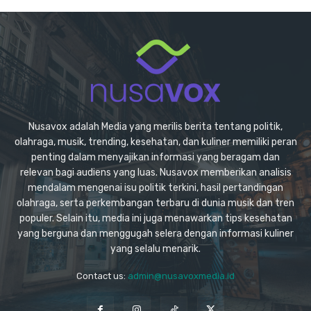
Nusavox adalah Media yang merilis berita tentang politik,
olahraga, musik, trending, kesehatan, dan kuliner memiliki peran
penting dalam menyajikan informasi yang beragam dan
relevan bagi audiens yang luas. Nusavox memberikan analisis
mendalam mengenai isu politik terkini, hasil pertandingan
olahraga, serta perkembangan terbaru di dunia musik dan tren
populer. Selain itu, media ini juga menawarkan tips kesehatan
yang berguna dan menggugah selera dengan informasi kuliner
yang selalu menarik.
Contact us:
admin@nusavoxmedia.id