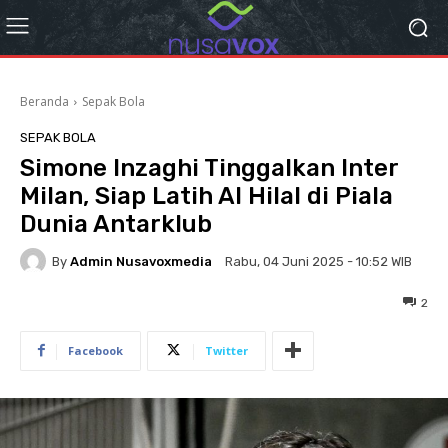
Beranda
Sepak Bola
SEPAK BOLA
Simone Inzaghi Tinggalkan Inter
Milan, Siap Latih Al Hilal di Piala
Dunia Antarklub
By
Admin Nusavoxmedia
Rabu, 04 Juni 2025 - 10:52 WIB
2
Facebook
Twitter