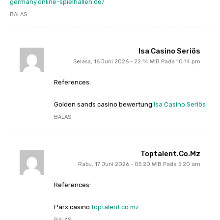
germany.online-spielhallen.de/
BALAS
Isa Casino Seriös
Selasa, 16 Juni 2026 - 22:14 WIB Pada 10:14 pm
References:
Golden sands casino bewertung
Isa Casino Seriös
BALAS
Toptalent.co.mz
Rabu, 17 Juni 2026 - 05:20 WIB Pada 5:20 am
References:
Parx casino
toptalent.co.mz
BALAS