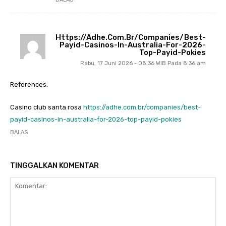
Https://adhe.com.br/companies/best-
Payid-Casinos-In-Australia-For-2026-
Top-Payid-Pokies
Rabu, 17 Juni 2026 - 08:36 WIB Pada 8:36 am
References:
Casino club santa rosa
https://adhe.com.br/companies/best-
payid-casinos-in-australia-for-2026-top-payid-pokies
BALAS
TINGGALKAN KOMENTAR