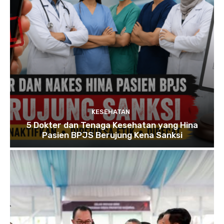
KESEHATAN
5 Dokter dan Tenaga Kesehatan yang Hina
Pasien BPJS Berujung Kena Sanksi