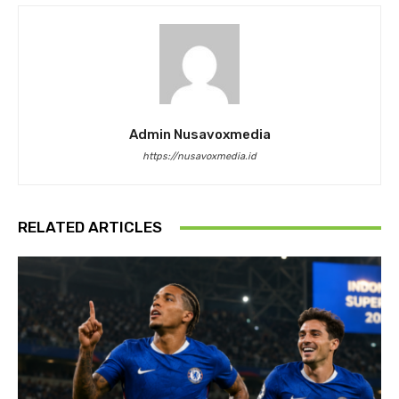
Admin Nusavoxmedia
https://nusavoxmedia.id
RELATED ARTICLES