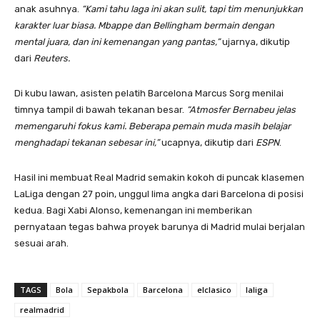
anak asuhnya.
“Kami tahu laga ini akan sulit, tapi tim menunjukkan
karakter luar biasa. Mbappe dan Bellingham bermain dengan
mental juara, dan ini kemenangan yang pantas,”
ujarnya, dikutip
dari
Reuters.
Di kubu lawan, asisten pelatih Barcelona Marcus Sorg menilai
timnya tampil di bawah tekanan besar.
“Atmosfer Bernabeu jelas
memengaruhi fokus kami. Beberapa pemain muda masih belajar
menghadapi tekanan sebesar ini,”
ucapnya, dikutip dari
ESPN
.
Hasil ini membuat Real Madrid semakin kokoh di puncak klasemen
LaLiga dengan 27 poin, unggul lima angka dari Barcelona di posisi
kedua. Bagi Xabi Alonso, kemenangan ini memberikan
pernyataan tegas bahwa proyek barunya di Madrid mulai berjalan
sesuai arah.
TAGS
Bola
Sepakbola
Barcelona
elclasico
laliga
realmadrid