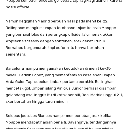
Mbappe sempat mencetak gol cepat, tapi lagi-lagi dianulir karena
posisi offside.
Namun kegigihan Madrid berbuah hasil pada menit ke-22.
Bellingham mengirim umpan terobosan tajam ke arah Mbappe
yang berhasil lolos dari perangkap offside, lalu menaklukkan
Wojciech Szczesny dengan sontekan jarak dekat. Publik
Bernabeu bergemuruh, tapi euforia itu hanya bertahan
sementara.
Barcelona mampu menyamakan kedudukan di menit ke-38
melalui Fermin Lopez, yang memanfaatkan kesalahan umpan
Arda Guler. Tapi sebelum babak pertama berakhir, Bellingham
mencetak gol. Umpan silang Vinícius Junior berhasil disambar
gelandang asal Inggris itu di kotak penalti, Real Madrid unggul 2-1,
skor bertahan hingga turun minum.
Selepas jeda, Los Blancos hampir memperlebar jarak ketika
Mbappe mendapat hadiah penalti. Sayangnya, tendangannya
bisa ditepis Szczesny yang tampil luar biasa di bawah mistar.