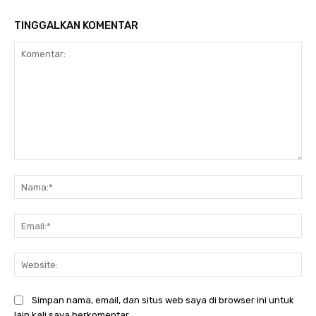
TINGGALKAN KOMENTAR
Komentar:
Na
Ema
Web
Simpan nama, email, dan situs web saya di browser ini untuk
lain kali saya berkomentar.