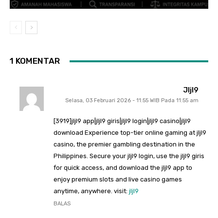
1 KOMENTAR
Jljl9
Selasa, 03 Februari 2026 - 11:55 WIB Pada 11:55 am
[3919]jljl9 app|jljl9 giris|jljl9 login|jljl9 casino|jljl9
download Experience top-tier online gaming at jljl9
casino, the premier gambling destination in the
Philippines. Secure your jljl9 login, use the jljl9 giris
for quick access, and download the jljl9 app to
enjoy premium slots and live casino games
anytime, anywhere. visit:
jljl9
BALAS