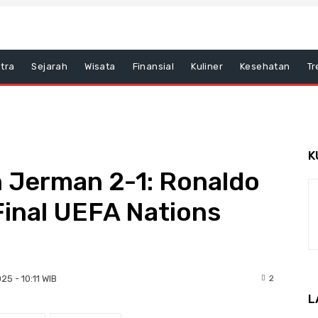
tra
Sejarah
Wisata
Finansial
Kuliner
Kesehatan
Tr
K
n Jerman 2-1: Ronaldo
Final UEFA Nations
2
25 - 10:11 WIB
L