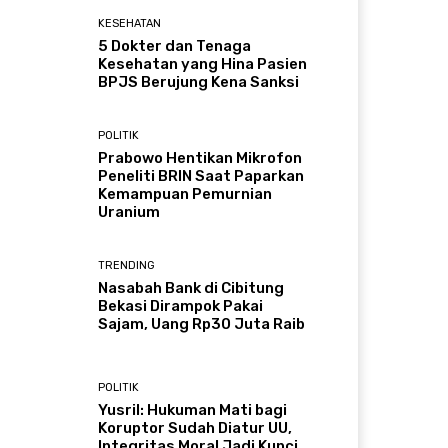
KESEHATAN
5 Dokter dan Tenaga
Kesehatan yang Hina Pasien
BPJS Berujung Kena Sanksi
POLITIK
Prabowo Hentikan Mikrofon
Peneliti BRIN Saat Paparkan
Kemampuan Pemurnian
Uranium
TRENDING
Nasabah Bank di Cibitung
Bekasi Dirampok Pakai
Sajam, Uang Rp30 Juta Raib
POLITIK
Yusril: Hukuman Mati bagi
Koruptor Sudah Diatur UU,
Integritas Moral Jadi Kunci