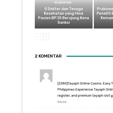
KESEHATAN
5 Dokter dan Tenaga
Prabowo
Kesehatan yang Hina
Peneliti
Pasien BPJS Berujung Kena
Kemam
Sanksi
2 KOMENTAR
[2385]Tayaph Online Casino: Easy T
Philippines Experience Tayaph Onlin
register, and premium tayaph slot 
BALAS