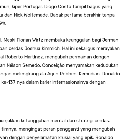
un, kiper Portugal, Diogo Costa tampil bagus yang
a dan Nick Woltemade. Babak pertama berakhir tanpa
59%
. Meski Florian Wirtz membuka keunggulan bagi Jerman
an cerdas Joshua Kimmich. Hal ini sekaligus merayakan
ugal Roberto Martínez, mengubah permainan dengan
 dan Nélson Semedo. Conceição menyamakan kedudukan
angan melengkung ala Arjen Robben. Kemudian, Ronaldo
e-137 nya dalam karier internasionalnya dengan
unjukkan ketangguhan mental dan strategi cerdas.
a” timnya, mengingat peran pengganti yang mengubah
an dengan penyelamatan krusial yang epik. Ronaldo