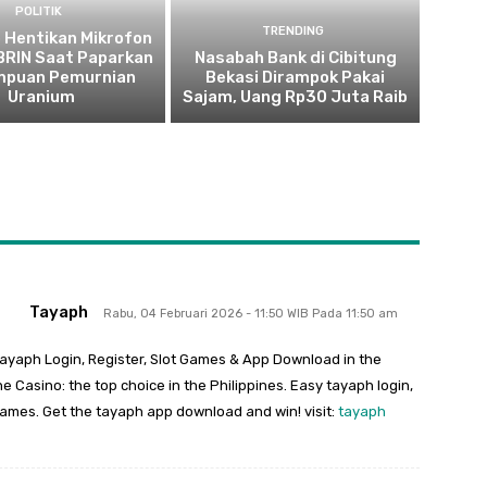
POLITIK
TRENDING
 Hentikan Mikrofon
 BRIN Saat Paparkan
Nasabah Bank di Cibitung
puan Pemurnian
Bekasi Dirampok Pakai
Uranium
Sajam, Uang Rp30 Juta Raib
Tayaph
Rabu, 04 Februari 2026 - 11:50 WIB Pada 11:50 am
ayaph Login, Register, Slot Games & App Download in the
e Casino: the top choice in the Philippines. Easy tayaph login,
games. Get the tayaph app download and win! visit:
tayaph