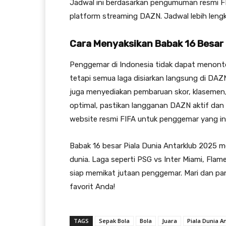
Jadwal ini berdasarkan pengumuman resmi FIF
platform streaming DAZN. Jadwal lebih leng
Cara Menyaksikan Babak 16 Besar
Penggemar di Indonesia tidak dapat menonton
tetapi semua laga disiarkan langsung di DAZN
juga menyediakan pembaruan skor, klasemen,
optimal, pastikan langganan DAZN aktif dan k
website resmi FIFA untuk penggemar yang ing
Babak 16 besar Piala Dunia Antarklub 2025 m
dunia. Laga seperti PSG vs Inter Miami, Fla
siap memikat jutaan penggemar. Mari dan pa
favorit Anda!
TAGS
Sepak Bola
Bola
Juara
Piala Dunia A