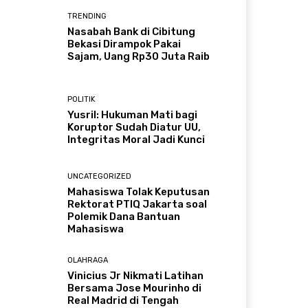
TRENDING
Nasabah Bank di Cibitung
Bekasi Dirampok Pakai
Sajam, Uang Rp30 Juta Raib
POLITIK
Yusril: Hukuman Mati bagi
Koruptor Sudah Diatur UU,
Integritas Moral Jadi Kunci
UNCATEGORIZED
Mahasiswa Tolak Keputusan
Rektorat PTIQ Jakarta soal
Polemik Dana Bantuan
Mahasiswa
OLAHRAGA
Vinicius Jr Nikmati Latihan
Bersama Jose Mourinho di
Real Madrid di Tengah