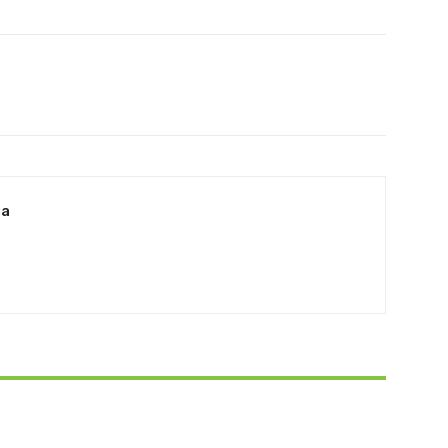
Twitter
WhatsApp
Email
ia