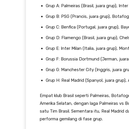
Grup A: Palmeiras (Brasil, juara grup), Inte
Grup B: PSG (Prancis, juara grup), Botafogo
Grup C: Benfica (Portugal, juara grup), B
Grup D: Flamengo (Brasil, juara grup), Chel
Grup E: Inter Milan (Italia, juara grup), Mo
Grup F: Borussia Dortmund (Jerman, juara g
Grup G: Manchester City (Inggris, juara gru
Grup H: Real Madrid (Spanyol, juara grup), A
Empat klub Brasil seperti Palmeiras, Botaf
Amerika Selatan, dengan laga Palmeiras vs B
satu Tim Brasil. Sementara itu, Real Madrid 
performa gemilang di fase grup.