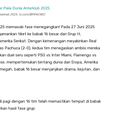
Antarklub 2025. (x.com/@FIFACWC)
2025 memasuki fase menegangkan! Pada 27 Juni 2025
gamankan tiket ke babak 16 besar dari Grup H,
i Amerika Serikat. Dengan kemenangan meyakinkan Real
atas Pachuca (2-0), kedua tim menegaskan ambisi mereka
kan duel seru seperti PSG vs Inter Miami, Flamengo vs
nse, mempertemukan bintang dunia dari Eropa, Amerika
megah, babak 16 besar menjanjikan drama, kejutan, dan
adi pagi dengan 16 tim telah memastikan tempat di babak
kan hasil fase grup: