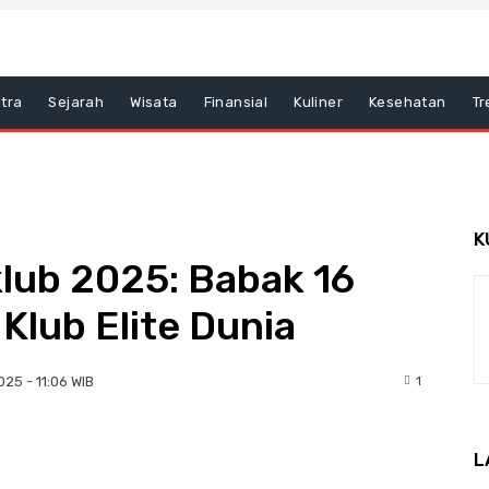
tra
Sejarah
Wisata
Finansial
Kuliner
Kesehatan
Tr
K
klub 2025: Babak 16
Klub Elite Dunia
1
25 - 11:06 WIB
hatsApp
Email
L