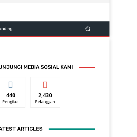
ending
UNJUNGI MEDIA SOSIAL KAMI
440
2,430
Pengikut
Pelanggan
ATEST ARTICLES