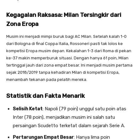
Kegagalan Raksasa: Milan Tersingkir dari
Zona Eropa
Musim ini menjadi mimpi buruk bagi AC Milan. Setelah kalah 1-0
dari Bologna di final Coppa Italia, Rossoneri pasti tak lolos ke
kompetisi Eropa musim depan. Kekalahan 1-3 dari Roma di pekan
ke-37 makin memperburuk situasi. Dengan hanya 61 poin, Milan
tertinggal jauh dari zona empat besar. Ini menjadi musim pertama
sejak 2018/2019 tanpa kehadiran Milan di kompetisi Eropa,
menambah tekanan pada pelatih mereka.
Statistik dan Fakta Menarik
Selisih Ketat
: Napoli (79 poin) unggul satu poin atas
Inter (78 poin), menjadikan musim ini salah satu
persaingan Scudetto terketat dalam sejarah Serie A.
Pertarungan Empat Besar
: Hanya lima poin