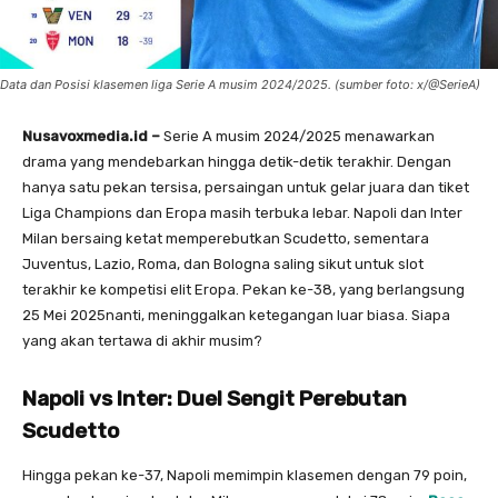
Data dan Posisi klasemen liga Serie A musim 2024/2025. (sumber foto: x/@SerieA)
Nusavoxmedia.id –
Serie A musim 2024/2025 menawarkan
drama yang mendebarkan hingga detik-detik terakhir. Dengan
hanya satu pekan tersisa, persaingan untuk gelar juara dan tiket
Liga Champions dan Eropa masih terbuka lebar. Napoli dan Inter
Milan bersaing ketat memperebutkan Scudetto, sementara
Juventus, Lazio, Roma, dan Bologna saling sikut untuk slot
terakhir ke kompetisi elit Eropa. Pekan ke-38, yang berlangsung
25 Mei 2025nanti, meninggalkan ketegangan luar biasa. Siapa
yang akan tertawa di akhir musim?
Napoli vs Inter: Duel Sengit Perebutan
Scudetto
Hingga pekan ke-37, Napoli memimpin klasemen dengan 79 poin,