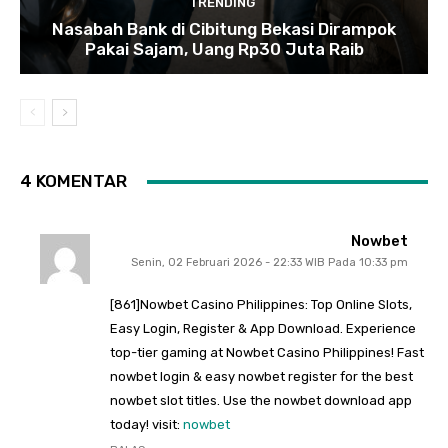
TRENDING
Nasabah Bank di Cibitung Bekasi Dirampok
Pakai Sajam, Uang Rp30 Juta Raib
4 KOMENTAR
Nowbet
Senin, 02 Februari 2026 - 22:33 WIB Pada 10:33 pm
[861]Nowbet Casino Philippines: Top Online Slots,
Easy Login, Register & App Download. Experience
top-tier gaming at Nowbet Casino Philippines! Fast
nowbet login & easy nowbet register for the best
nowbet slot titles. Use the nowbet download app
today! visit:
nowbet