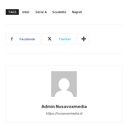
TAGS
Inter
Serie A
Scudetto
Napoli
Facebook
Twitter
Admin Nusavoxmedia
https://nusavoxmedia.id