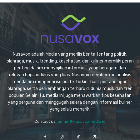
Nusavox adalah Media yang merilis berita tentang politik,
olahraga, musik, trending, kesehatan, dan kuliner memiliki peran
penting dalam menyajikan informasi yang beragam dan
relevan bagi audiens yang luas. Nusavox memberikan analisis
mendalam mengenai isu politik terkini, hasil pertandingan
olahraga, serta perkembangan terbaru di dunia musik dan tren
populer. Selain itu, media ini juga menawarkan tips kesehatan
yang berguna dan menggugah selera dengan informasi kuliner
yang selalu menarik.
Contact us:
admin@nusavoxmedia.id