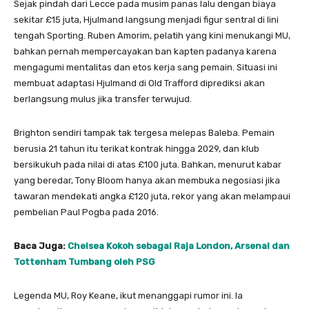
Sejak pindah dari Lecce pada musim panas lalu dengan biaya
sekitar £15 juta, Hjulmand langsung menjadi figur sentral di lini
tengah Sporting. Ruben Amorim, pelatih yang kini menukangi MU,
bahkan pernah mempercayakan ban kapten padanya karena
mengagumi mentalitas dan etos kerja sang pemain. Situasi ini
membuat adaptasi Hjulmand di Old Trafford diprediksi akan
berlangsung mulus jika transfer terwujud.
Brighton sendiri tampak tak tergesa melepas Baleba. Pemain
berusia 21 tahun itu terikat kontrak hingga 2029, dan klub
bersikukuh pada nilai di atas £100 juta. Bahkan, menurut kabar
yang beredar, Tony Bloom hanya akan membuka negosiasi jika
tawaran mendekati angka £120 juta, rekor yang akan melampaui
pembelian Paul Pogba pada 2016.
Baca Juga:
Chelsea Kokoh sebagai Raja London, Arsenal dan
Tottenham Tumbang oleh PSG
Legenda MU, Roy Keane, ikut menanggapi rumor ini. Ia