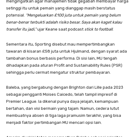
mengingatkan agar manajemen tidak gegabah membayar harga
setinggi itu untuk pemain yang dianggap masih berstatus
potensial.
“Mengeluarkan £100 juta untuk pemain yang belum
benar-benar terbukti adalah risiko besar. Saya akan kaget kalau
transfer itu jadi,”
ujar Keane saat podcast
stick to football
.
Sementara itu, Sporting disebut mau mempertimbangkan
tawaran di kisaran £58 juta untuk Hjulmand, dengan syarat ada
tambahan bonus berbasis performa. Di sisi lain, MU tengah
dihadapkan pada aturan Profit and Sustainability Rules (PSR)
sehingga perlu cermat mengatur struktur pembayaran.
Baleba, yang bergabung dengan Brighton dari Lille pada 2023
sebagai pengganti Moises Caicedo, telah tampil impresif di
Premier League. Ia dikenal punya daya jelajah, kemampuan
bertahan, dan visi bermain yang tajam. Namun, cedera lutut
membuatnya absen di tiga laga pramusim terakhir, yang bisa
menjadi faktor pertimbangan MU mencari opsi lain.