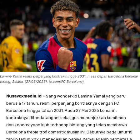
Lamine Yamal resmi perpanjang kontrak hingga 2031, masa depan Barcelona bersinar
terang, Selasa, (27/05/2025). (x.com/FC Barcelona)
Nusavoxmedia.id –
Sang wonderkid Lamine Yamal yang baru
berusia 17 tahun, resmi perpanjang kontraknya dengan FC
Barcelona hingga tahun 2031. Pada 27 Mei 2025 kemarin,
kontraknya ditandatangani sekaligus menunjukkan komitmen
dan kepercayaan klub terhadap bintang yang telah membawa
Barcelona treble trofi domestik musim ini. Debutnya pada umur 15
tahun tahun 2023 menegaskan bahwa Yamal adalah permata La