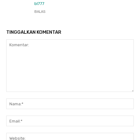
bl777
BALAS
TINGGALKAN KOMENTAR
Komentar:
Na
Ema
Web