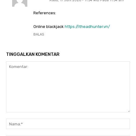
Rabu, 17 Juni 2026 - 11:54 WIB Pada 11:54 am
References:
Online blackjack
https://itheadhunter.vn/
BALAS
TINGGALKAN KOMENTAR
Komentar:
Na