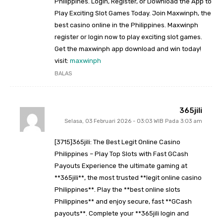
Philippines. Login, Register, or Download the App to
Play Exciting Slot Games Today. Join Maxwinph, the
best casino online in the Philippines. Maxwinph
register or login now to play exciting slot games.
Get the maxwinph app download and win today!
visit:
maxwinph
BALAS
365jili
Selasa, 03 Februari 2026 - 03:03 WIB Pada 3:03 am
[3715]365jili: The Best Legit Online Casino
Philippines – Play Top Slots with Fast GCash
Payouts Experience the ultimate gaming at
**365jili**, the most trusted **legit online casino
Philippines**. Play the **best online slots
Philippines** and enjoy secure, fast **GCash
payouts**. Complete your **365jili login and