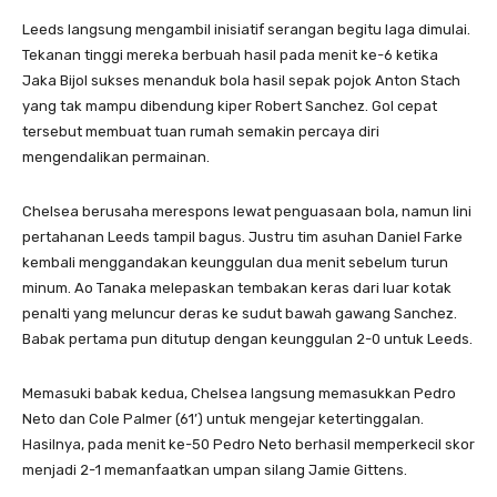
Leeds langsung mengambil inisiatif serangan begitu laga dimulai.
Tekanan tinggi mereka berbuah hasil pada menit ke-6 ketika
Jaka Bijol sukses menanduk bola hasil sepak pojok Anton Stach
yang tak mampu dibendung kiper Robert Sanchez. Gol cepat
tersebut membuat tuan rumah semakin percaya diri
mengendalikan permainan.
Chelsea berusaha merespons lewat penguasaan bola, namun lini
pertahanan Leeds tampil bagus. Justru tim asuhan Daniel Farke
kembali menggandakan keunggulan dua menit sebelum turun
minum. Ao Tanaka melepaskan tembakan keras dari luar kotak
penalti yang meluncur deras ke sudut bawah gawang Sanchez.
Babak pertama pun ditutup dengan keunggulan 2-0 untuk Leeds.
Memasuki babak kedua, Chelsea langsung memasukkan Pedro
Neto dan Cole Palmer (61’) untuk mengejar ketertinggalan.
Hasilnya, pada menit ke-50 Pedro Neto berhasil memperkecil skor
menjadi 2-1 memanfaatkan umpan silang Jamie Gittens.