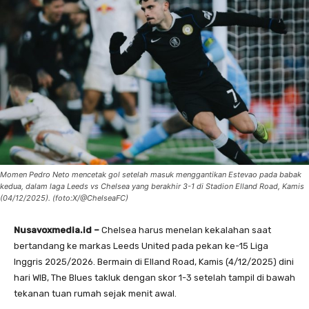
Momen Pedro Neto mencetak gol setelah masuk menggantikan Estevao pada babak
kedua, dalam laga Leeds vs Chelsea yang berakhir 3-1 di Stadion Elland Road, Kamis
(04/12/2025). (foto:X/@ChelseaFC)
Nusavoxmedia.id –
Chelsea harus menelan kekalahan saat
bertandang ke markas Leeds United pada pekan ke-15 Liga
Inggris 2025/2026. Bermain di Elland Road, Kamis (4/12/2025) dini
hari WIB, The Blues takluk dengan skor 1-3 setelah tampil di bawah
tekanan tuan rumah sejak menit awal.