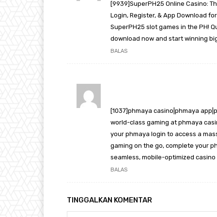
[9939]SuperPH25 Online Casino: Th
Login, Register, & App Download for
SuperPH25 slot games in the PH! Qu
download now and start winning big!
BALAS
[1037]phmaya casino|phmaya app|
world-class gaming at phmaya casino
your phmaya login to access a mass
gaming on the go, complete your p
seamless, mobile-optimized casino 
BALAS
TINGGALKAN KOMENTAR