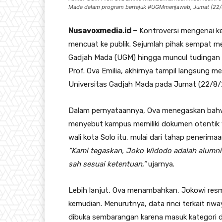
Mada dalam program bertajuk #UGMmenjawab, Jumat (22/8/
Nusavoxmedia.id –
Kontroversi mengenai kea
mencuat ke publik. Sejumlah pihak sempat m
Gadjah Mada (UGM) hingga muncul tudingan 
Prof. Ova Emilia, akhirnya tampil langsung me
Universitas Gadjah Mada pada Jumat (22/8/
Dalam pernyataannya, Ova menegaskan bahwa
menyebut kampus memiliki dokumen otentik 
wali kota Solo itu, mulai dari tahap penerim
“Kami tegaskan, Joko Widodo adalah alumni
sah sesuai ketentuan,”
ujarnya.
Lebih lanjut, Ova menambahkan, Jokowi resm
kemudian. Menurutnya, data rinci terkait riw
dibuka sembarangan karena masuk kategori d