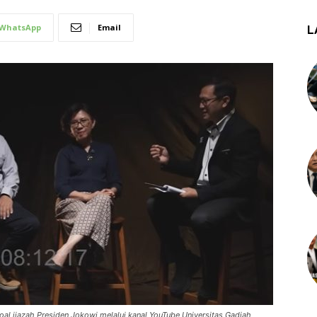
WhatsApp
Email
L
oal ijazah Presiden Jokowi melalui kanal YouTube Universitas Gadjah