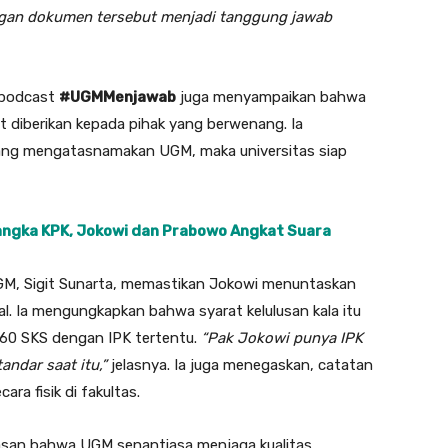
ngan dokumen tersebut menjadi tanggung jawab
 podcast
#UGMMenjawab
juga menyampaikan bahwa
at diberikan kepada pihak yang berwenang. Ia
ang mengatasnamakan UGM, maka universitas siap
angka KPK, Jokowi dan Prabowo Angkat Suara
GM, Sigit Sunarta, memastikan Jokowi menuntaskan
mal. Ia mengungkapkan bahwa syarat kelulusan kala itu
0 SKS dengan IPK tertentu.
“Pak Jokowi punya IPK
ndar saat itu,”
jelasnya. Ia juga menegaskan, catatan
ra fisik di fakultas.
san bahwa UGM senantiasa menjaga kualitas