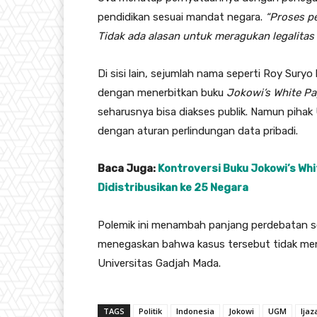
pendidikan sesuai mandat negara.
“Proses p
Tidak ada alasan untuk meragukan legalitas
Di sisi lain, sejumlah nama seperti Roy Sur
dengan menerbitkan buku
Jokowi’s White Pa
seharusnya bisa diakses publik. Namun pihak
dengan aturan perlindungan data pribadi.
Baca Juga:
Kontroversi Buku Jokowi’s Whi
Didistribusikan ke 25 Negara
Polemik ini menambah panjang perdebatan 
menegaskan bahwa kasus tersebut tidak men
Universitas Gadjah Mada.
TAGS
Politik
Indonesia
Jokowi
UGM
Ijaz