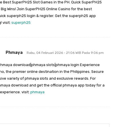
e Best SuperPH25 Slot Games in the PH. Quick SuperPH25
 Big Wins! Join SuperPH25 Online Casino for the best
ick superph25 login & register. Get the superph25 app
 visit:
superph25
Phmaya
Rabu, 04 Februari 2026 - 21:06 WIB Pada 9:06 pm
phmaya download|phmaya slots|phmaya login Experience
, the premier online destination in the Philippines. Secure
ive variety of phmaya slots and exclusive rewards. For
hmaya download and get the official phmaya app today for a
experience. visit:
phmaya