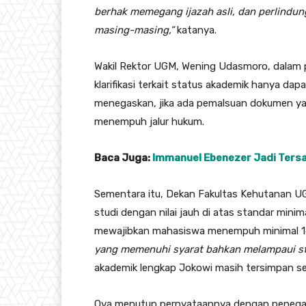
berhak memegang ijazah asli, dan perlindu
masing-masing,”
katanya.
Wakil Rektor UGM, Wening Udasmoro, dalam
klarifikasi terkait status akademik hanya dap
menegaskan, jika ada pemalsuan dokumen y
menempuh jalur hukum.
Baca Juga:
Immanuel Ebenezer Jadi Ters
Sementara itu, Dekan Fakultas Kehutanan U
studi dengan nilai jauh di atas standar mini
mewajibkan mahasiswa menempuh minimal 16
yang memenuhi syarat bahkan melampaui sta
akademik lengkap Jokowi masih tersimpan seca
Ova menutup pernyataannya dengan penega