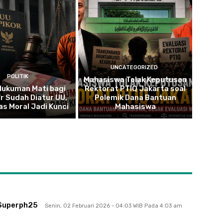
UNCATEGORIZED
POLITIK
Mahasiswa Tolak Keputusan
 Hukuman Mati bagi
Rektorat PTIQ Jakarta soal
r Sudah Diatur UU,
Polemik Dana Bantuan
as Moral Jadi Kunci
Mahasiswa
Superph25
Senin, 02 Februari 2026 - 04:03 WIB Pada 4:03 am