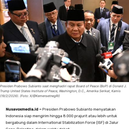
Presiden Prabowo Subianto saat menghadiri rapat Board of Peace (BoP) di Donald J.
Trump United States Institute of Peace, Washington, D.C., Amerika Serikat, Kamis
(19/2/2026). (Foto: X/@KemensetnegRI)
Nusavoxmedia.id –
Presiden Prabowo Subianto menyatakan
Indonesia siap mengirim hingga 8.000 prajurit atau lebih untuk
bergabung dalam International Stabilization Force (ISF) di Jalur