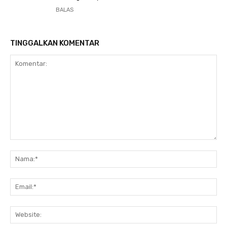
BALAS
TINGGALKAN KOMENTAR
Komentar:
Na
Ema
Web