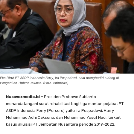
Eks Dirut PT ASDP Indonesia Ferry, Ira Puspadewi, saat menghadiri sidang di
Pengadilan Tipikor Jakarta. (Foto: Istimewa)
Nusavoxmedia.id –
Presiden Prabowo Subianto
menandatangani surat rehabilitasi bagi tiga mantan pejabat PT
ASDP Indonesia Ferry (Persero) yaitu Ira Puspadewi, Harry
Muhammad Adhi Caksono, dan Muhammad Yusuf Hadi, terkait
kasus akuisisi PT Jembatan Nusantara periode 2019–2022.