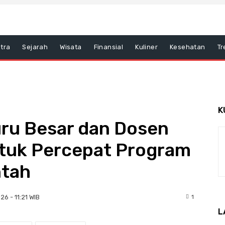
tra
Sejarah
Wisata
Finansial
Kuliner
Kesehatan
Tr
K
ru Besar dan Dosen
tuk Percepat Program
ntah
1
26 - 11:21 WIB
L