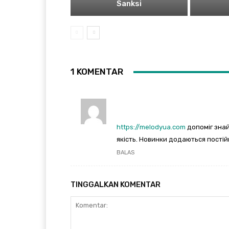
Sanksi
1 KOMENTAR
https://melodyua.com
допоміг знай
якість. Новинки додаються пості
BALAS
TINGGALKAN KOMENTAR