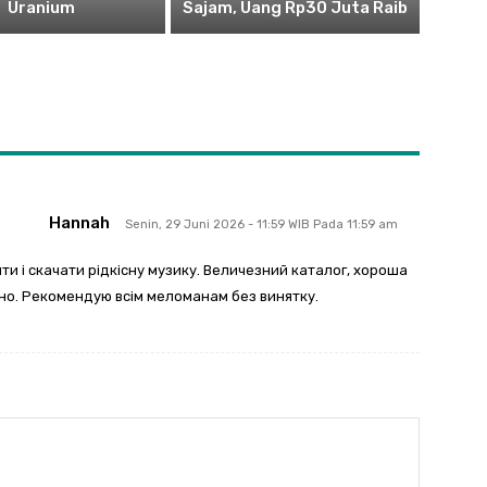
Uranium
Sajam, Uang Rp30 Juta Raib
Hannah
Senin, 29 Juni 2026 - 11:59 WIB Pada 11:59 am
ти і скачати рідкісну музику. Величезний каталог, хороша
йно. Рекомендую всім меломанам без винятку.