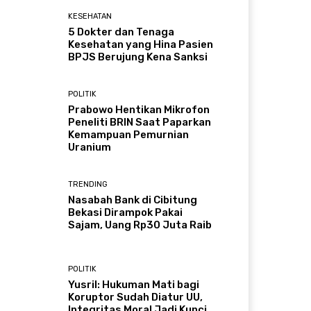
KESEHATAN
5 Dokter dan Tenaga
Kesehatan yang Hina Pasien
BPJS Berujung Kena Sanksi
POLITIK
Prabowo Hentikan Mikrofon
Peneliti BRIN Saat Paparkan
Kemampuan Pemurnian
Uranium
TRENDING
Nasabah Bank di Cibitung
Bekasi Dirampok Pakai
Sajam, Uang Rp30 Juta Raib
POLITIK
Yusril: Hukuman Mati bagi
Koruptor Sudah Diatur UU,
Integritas Moral Jadi Kunci