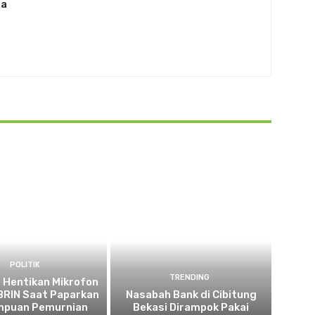
ia
POLITIK
TRENDING
 Hentikan Mikrofon
 BRIN Saat Paparkan
Nasabah Bank di Cibitung
puan Pemurnian
Bekasi Dirampok Pakai