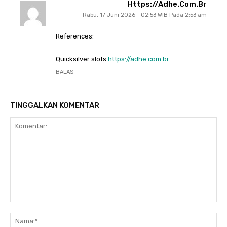
Https://adhe.com.br
Rabu, 17 Juni 2026 - 02:53 WIB Pada 2:53 am
References:
Quicksilver slots
https://adhe.com.br
BALAS
TINGGALKAN KOMENTAR
Komentar:
Na