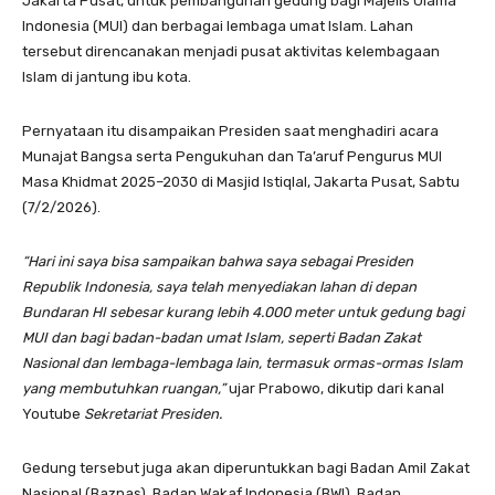
Jakarta Pusat, untuk pembangunan gedung bagi Majelis Ulama
Indonesia (MUI) dan berbagai lembaga umat Islam. Lahan
tersebut direncanakan menjadi pusat aktivitas kelembagaan
Islam di jantung ibu kota.
Pernyataan itu disampaikan Presiden saat menghadiri acara
Munajat Bangsa serta Pengukuhan dan Ta’aruf Pengurus MUI
Masa Khidmat 2025–2030 di Masjid Istiqlal, Jakarta Pusat, Sabtu
(7/2/2026).
“Hari ini saya bisa sampaikan bahwa saya sebagai Presiden
Republik Indonesia, saya telah menyediakan lahan di depan
Bundaran HI sebesar kurang lebih 4.000 meter untuk gedung bagi
MUI dan bagi badan-badan umat Islam, seperti Badan Zakat
Nasional dan lembaga-lembaga lain, termasuk ormas-ormas Islam
yang membutuhkan ruangan,”
ujar Prabowo, dikutip dari kanal
Youtube
Sekretariat Presiden.
Gedung tersebut juga akan diperuntukkan bagi Badan Amil Zakat
Nasional (Baznas), Badan Wakaf Indonesia (BWI), Badan