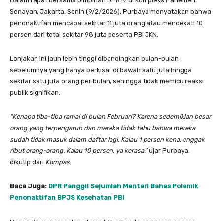
Dalam rapat bersama pimpinan DPR RI di Kompleks Parlemen,
Senayan, Jakarta, Senin (9/2/2026), Purbaya menyatakan bahwa
penonaktifan mencapai sekitar 11 juta orang atau mendekati 10
persen dari total sekitar 98 juta peserta PBI JKN.
Lonjakan ini jauh lebih tinggi dibandingkan bulan-bulan
sebelumnya yang hanya berkisar di bawah satu juta hingga
sekitar satu juta orang per bulan, sehingga tidak memicu reaksi
publik signifikan.
“Kenapa tiba-tiba ramai di bulan Februari? Karena sedemikian besar
orang yang terpengaruh dan mereka tidak tahu bahwa mereka
sudah tidak masuk dalam daftar lagi. Kalau 1 persen kena, enggak
ribut orang-orang. Kalau 10 persen, ya kerasa,”
ujar Purbaya,
dikutip dari
Kompas
.
Baca Juga:
DPR Panggil Sejumlah Menteri Bahas Polemik
Penonaktifan BPJS Kesehatan PBI