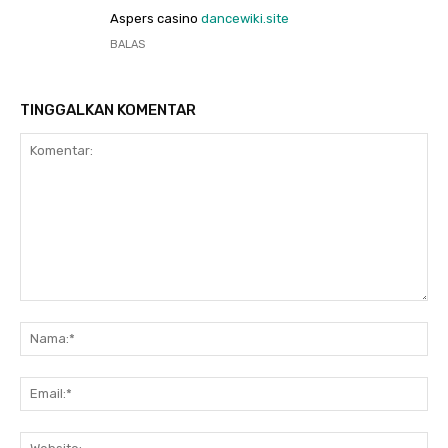
Aspers casino
dancewiki.site
BALAS
TINGGALKAN KOMENTAR
Komentar:
Na
Ema
Web