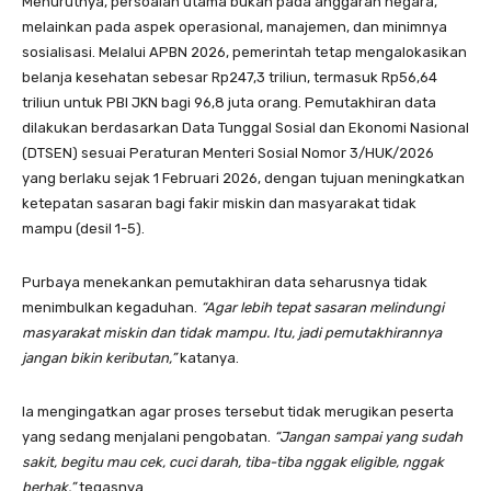
Menurutnya, persoalan utama bukan pada anggaran negara,
melainkan pada aspek operasional, manajemen, dan minimnya
sosialisasi. Melalui APBN 2026, pemerintah tetap mengalokasikan
belanja kesehatan sebesar Rp247,3 triliun, termasuk Rp56,64
triliun untuk PBI JKN bagi 96,8 juta orang. Pemutakhiran data
dilakukan berdasarkan Data Tunggal Sosial dan Ekonomi Nasional
(DTSEN) sesuai Peraturan Menteri Sosial Nomor 3/HUK/2026
yang berlaku sejak 1 Februari 2026, dengan tujuan meningkatkan
ketepatan sasaran bagi fakir miskin dan masyarakat tidak
mampu (desil 1-5).
Purbaya menekankan pemutakhiran data seharusnya tidak
menimbulkan kegaduhan.
“Agar lebih tepat sasaran melindungi
masyarakat miskin dan tidak mampu. Itu, jadi pemutakhirannya
jangan bikin keributan,”
katanya.
Ia mengingatkan agar proses tersebut tidak merugikan peserta
yang sedang menjalani pengobatan.
“Jangan sampai yang sudah
sakit, begitu mau cek, cuci darah, tiba-tiba nggak eligible, nggak
berhak,”
tegasnya.