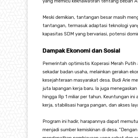
yang memicu kekhawatiran tentang beban A
Meski demikian, tantangan besar masih men
tantangan, termasuk adaptasi teknologi yang
kapasitas SDM yang bervariasi, potensi domin
Dampak Ekonomi dan Sosial
Pemerintah optimistis Koperasi Merah Puti
sekadar badan usaha, melainkan gerakan ek
kesejahteraan masyarakat desa. Budi Arie m
juta lapangan kerja baru. Ia juga menegask
hingga Rp 1 miliar per tahun. Keuntungan ini
kerja, stabilisasi harga pangan, dan akses l
Program ini hadir, harapannya dapat memutus 
menjadi sumber kemiskinan di desa. “Dengan