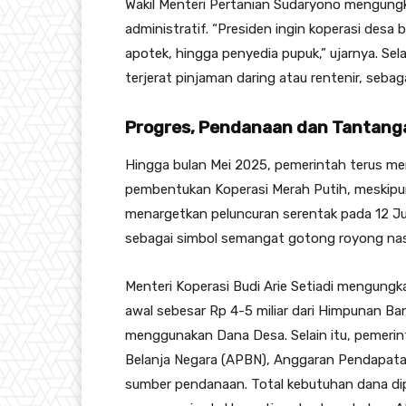
Wakil Menteri Pertanian Sudaryono mengungka
administratif. “Presiden ingin koperasi desa 
apotek, hingga penyedia pupuk,” ujarnya. Sel
terjerat pinjaman daring atau rentenir, seba
Progres, Pendanaan dan Tantanga
Hingga bulan Mei 2025, pemerintah terus m
pembentukan Koperasi Merah Putih, meskipun 
menargetkan peluncuran serentak pada 12 Jul
sebagai simbol semangat gotong royong nas
Menteri Koperasi Budi Arie Setiadi mengung
awal sebesar Rp 4-5 miliar dari Himpunan Ban
menggunakan Dana Desa. Selain itu, pemer
Belanja Negara (APBN), Anggaran Pendapata
sumber pendanaan. Total kebutuhan dana dipe