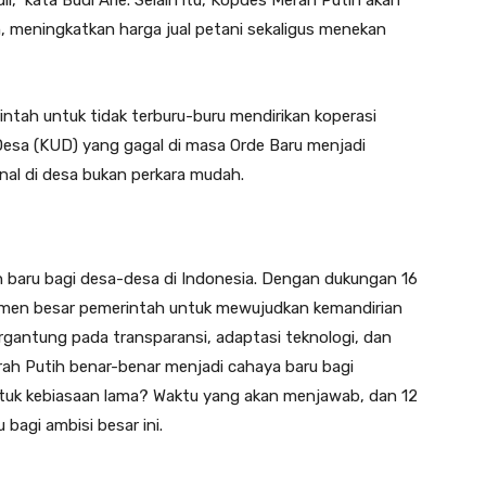
” kata Budi Arie. Selain itu, Kopdes Merah Putih akan
, meningkatkan harga jual petani sekaligus menekan
tah untuk tidak terburu-buru mendirikan koperasi
Desa (KUD) yang gagal di masa Orde Baru menjadi
al di desa bukan perkara mudah.
n baru bagi desa-desa di Indonesia. Dengan dukungan 16
tmen besar pemerintah untuk mewujudkan kemandirian
rgantung pada transparansi, adaptasi teknologi, dan
rah Putih benar-benar menjadi cahaya baru bagi
ntuk kebiasaan lama? Waktu yang akan menjawab, dan 12
bagi ambisi besar ini.