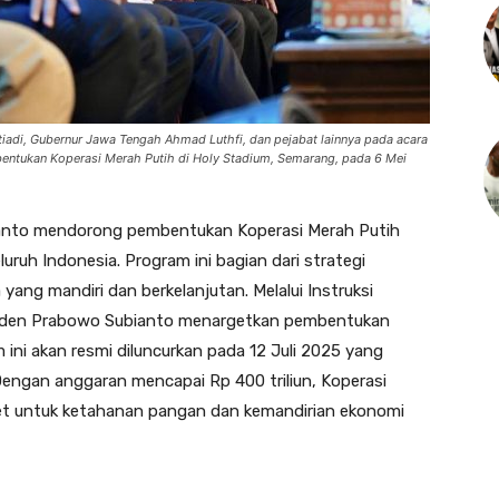
tiadi, Gubernur Jawa Tengah Ahmad Luthfi, dan pejabat lainnya pada acara
ntukan Koperasi Merah Putih di Holy Stadium, Semarang, pada 6 Mei
anto mendorong pembentukan Koperasi Merah Putih
ruh Indonesia. Program ini bagian dari strategi
ng mandiri dan berkelanjutan. Melalui Instruksi
esiden Prabowo Subianto menargetkan pembentukan
 ini akan resmi diluncurkan pada 12 Juli 2025 yang
Dengan anggaran mencapai Rp 400 triliun, Koperasi
ret untuk ketahanan pangan dan kemandirian ekonomi