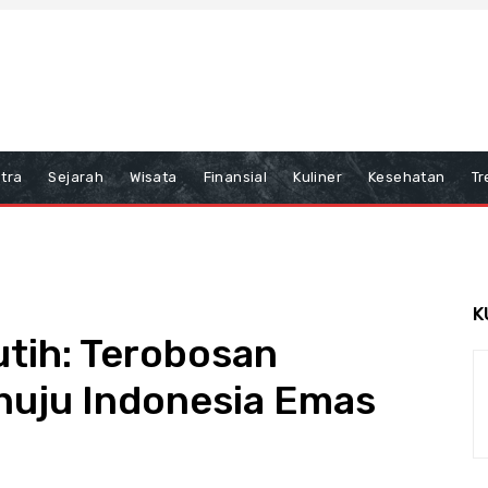
tra
Sejarah
Wisata
Finansial
Kuliner
Kesehatan
Tr
K
tih: Terobosan
uju Indonesia Emas