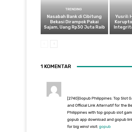
TRENDING
Nasabah Bank di Cibitung
Yusril:
Bekasi Dirampok Pakai
Korupto
Sajam, Uang Rp30 Juta Raib
Integrit
1 KOMENTAR
[2740]Gopub Philippines: Top Slot 
and Official Link Alternatif for the
Philippines with top gopub slot game
gopub app download and gopub link 
for big wins! visit:
gopub