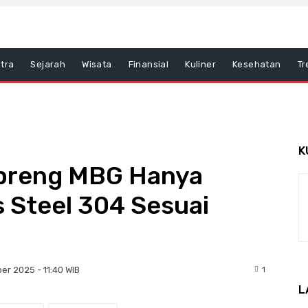
tra
Sejarah
Wisata
Finansial
Kuliner
Kesehatan
Tr
K
preng MBG Hanya
 Steel 304 Sesuai
1
r 2025 - 11:40 WIB
L