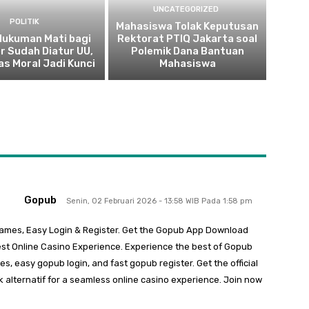
UNCATEGORIZED
POLITIK
Mahasiswa Tolak Keputusan
 Hukuman Mati bagi
Rektorat PTIQ Jakarta soal
r Sudah Diatur UU,
Polemik Dana Bantuan
as Moral Jadi Kunci
Mahasiswa
Gopub
Senin, 02 Februari 2026 - 13:58 WIB Pada 1:58 pm
Games, Easy Login & Register. Get the Gopub App Download
 Best Online Casino Experience. Experience the best of Gopub
s, easy gopub login, and fast gopub register. Get the official
alternatif for a seamless online casino experience. Join now