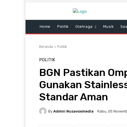
Home
Politik
Olahraga
Musik
Sas
Beranda
Politik
POLITIK
BGN Pastikan Om
Gunakan Stainless
Standar Aman
By
Admin Nusavoxmedia
Rabu, 05 Novembe