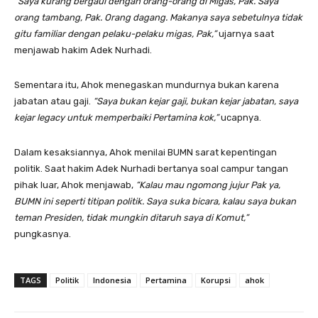
“Saya kurang bergaul dengan orang-orang di Migas, Pak. Saya
orang tambang, Pak. Orang dagang. Makanya saya sebetulnya tidak
gitu familiar dengan pelaku-pelaku migas, Pak,”
ujarnya saat
menjawab hakim Adek Nurhadi.
Sementara itu, Ahok menegaskan mundurnya bukan karena
jabatan atau gaji.
“Saya bukan kejar gaji, bukan kejar jabatan, saya
kejar legacy untuk memperbaiki Pertamina kok,”
ucapnya.
Dalam kesaksiannya, Ahok menilai BUMN sarat kepentingan
politik. Saat hakim Adek Nurhadi bertanya soal campur tangan
pihak luar, Ahok menjawab,
“Kalau mau ngomong jujur Pak ya,
BUMN ini seperti titipan politik. Saya suka bicara, kalau saya bukan
teman Presiden, tidak mungkin ditaruh saya di Komut,”
pungkasnya.
TAGS
Politik
Indonesia
Pertamina
Korupsi
ahok