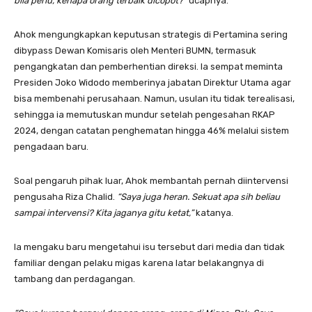
bila perlu, kenapa orang terbaik dicopot?”
ucapnya.
Ahok mengungkapkan keputusan strategis di Pertamina sering
dibypass Dewan Komisaris oleh Menteri BUMN, termasuk
pengangkatan dan pemberhentian direksi. Ia sempat meminta
Presiden Joko Widodo memberinya jabatan Direktur Utama agar
bisa membenahi perusahaan. Namun, usulan itu tidak terealisasi,
sehingga ia memutuskan mundur setelah pengesahan RKAP
2024, dengan catatan penghematan hingga 46% melalui sistem
pengadaan baru.
Soal pengaruh pihak luar, Ahok membantah pernah diintervensi
pengusaha Riza Chalid.
“Saya juga heran. Sekuat apa sih beliau
sampai intervensi? Kita jaganya gitu ketat,”
katanya.
Ia mengaku baru mengetahui isu tersebut dari media dan tidak
familiar dengan pelaku migas karena latar belakangnya di
tambang dan perdagangan.