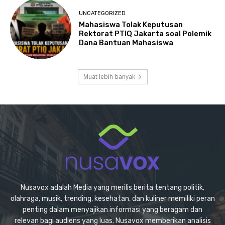
UNCATEGORIZED
Mahasiswa Tolak Keputusan
Rektorat PTIQ Jakarta soal Polemik
Dana Bantuan Mahasiswa
Muat lebih banyak
Nusavox adalah Media yang merilis berita tentang politik,
olahraga, musik, trending, kesehatan, dan kuliner memiliki peran
penting dalam menyajikan informasi yang beragam dan
relevan bagi audiens yang luas. Nusavox memberikan analisis