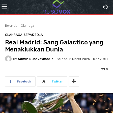
Beranda
Olahraga
OLAHRAGA
SEPAK BOLA
Real Madrid: Sang Galactico yang
Menaklukkan Dunia
By
Admin Nusavoxmedia
Selasa, 11 Maret 2025 - 07:32 WIB
5
Facebook
Twitter