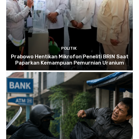
POLITIK
Prabowo Hentikan Mikrofon Peneliti BRIN Saat
Paparkan Kemampuan Pemurnian Uranium