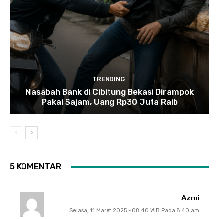
TRENDING
Nasabah Bank di Cibitung Bekasi Dirampok
Pakai Sajam, Uang Rp30 Juta Raib
5 KOMENTAR
Azmi
Selasa, 11 Maret 2025 - 08:40 WIB Pada 8:40 am