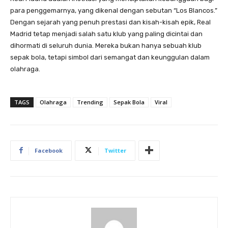
para penggemarnya, yang dikenal dengan sebutan “Los Blancos.”
Dengan sejarah yang penuh prestasi dan kisah-kisah epik, Real
Madrid tetap menjadi salah satu klub yang paling dicintai dan
dihormati di seluruh dunia. Mereka bukan hanya sebuah klub
sepak bola, tetapi simbol dari semangat dan keunggulan dalam
olahraga.
TAGS
Olahraga
Trending
Sepak Bola
Viral
Facebook
Twitter