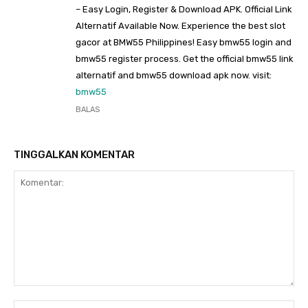
– Easy Login, Register & Download APK. Official Link
Alternatif Available Now. Experience the best slot
gacor at BMW55 Philippines! Easy bmw55 login and
bmw55 register process. Get the official bmw55 link
alternatif and bmw55 download apk now. visit:
bmw55
BALAS
TINGGALKAN KOMENTAR
Komentar:
Na