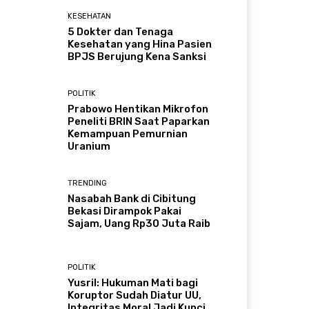
KESEHATAN
5 Dokter dan Tenaga
Kesehatan yang Hina Pasien
BPJS Berujung Kena Sanksi
POLITIK
Prabowo Hentikan Mikrofon
Peneliti BRIN Saat Paparkan
Kemampuan Pemurnian
Uranium
TRENDING
Nasabah Bank di Cibitung
Bekasi Dirampok Pakai
Sajam, Uang Rp30 Juta Raib
POLITIK
Yusril: Hukuman Mati bagi
Koruptor Sudah Diatur UU,
Integritas Moral Jadi Kunci