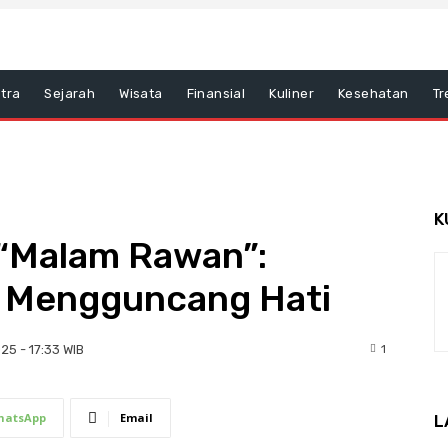
tra
Sejarah
Wisata
Finansial
Kuliner
Kesehatan
Tr
K
s “Malam Rawan”:
g Mengguncang Hati
1
25 - 17:33 WIB
hatsApp
Email
L