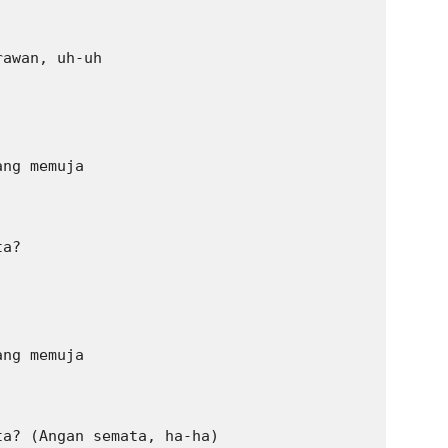
awan, uh-uh

ng memuja

a?

ng memuja

a? (Angan semata, ha-ha)
