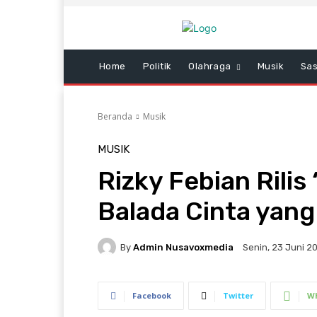
Home
Politik
Olahraga
Musik
Sas
Beranda
Musik
MUSIK
Rizky Febian Rili
Balada Cinta yan
By
Admin Nusavoxmedia
Senin, 23 Juni 20
Facebook
Twitter
W