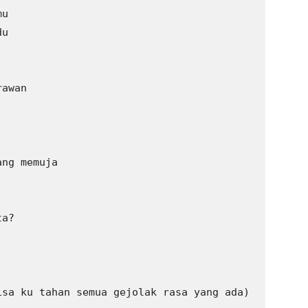
u

u

awan

ng memuja

a?

sa ku tahan semua gejolak rasa yang ada)
