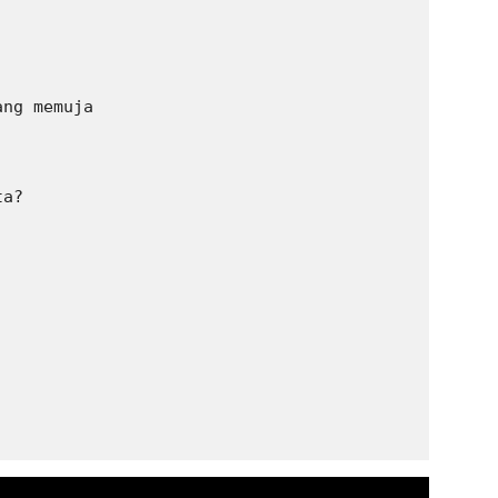
ng memuja

a?
