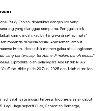
nawan
al Rizky Febian, dipadukan dengan lirik yang
eorang yang dianggap sempurna. Penggalan lirik
arkah dirimu indah, kau bintangnya di setiap mata”
nten romantis di media sosial. Aransemen lembut
 nuansa intim, ideal untuk momen galau atau ungkapan
indu yang tak terucap, terutama di malam penuh emosi,”
nesia
. Diproduksi oleh Belanegara Abe untuk RFAS
di YouTube, dirilis pada 20 Juni 2025 dan telah ditonton
enjadi salah satu musisi terbesar Indonesia sejak debut
 Lagu-lagu seperti Cuek, Penantian Berharga,