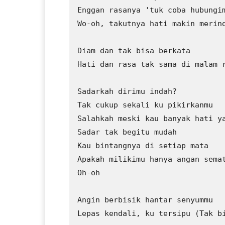
Enggan rasanya 'tuk coba hubungim
Wo-oh, takutnya hati makin merind
Diam dan tak bisa berkata

Hati dan rasa tak sama di malam r
Sadarkah dirimu indah?

Tak cukup sekali ku pikirkanmu

Salahkah meski kau banyak hati ya
Sadar tak begitu mudah

Kau bintangnya di setiap mata

Apakah milikimu hanya angan semat
Oh-oh

Angin berbisik hantar senyummu

Lepas kendali, ku tersipu (Tak bi