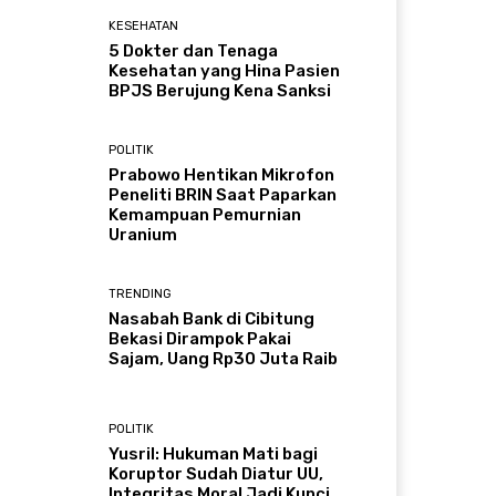
KESEHATAN
5 Dokter dan Tenaga
Kesehatan yang Hina Pasien
BPJS Berujung Kena Sanksi
POLITIK
Prabowo Hentikan Mikrofon
Peneliti BRIN Saat Paparkan
Kemampuan Pemurnian
Uranium
TRENDING
Nasabah Bank di Cibitung
Bekasi Dirampok Pakai
Sajam, Uang Rp30 Juta Raib
POLITIK
Yusril: Hukuman Mati bagi
Koruptor Sudah Diatur UU,
Integritas Moral Jadi Kunci