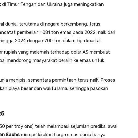
ik di Timur Tengah dan Ukraina juga meningkatkan
al dunia, terutama di negara berkembang, terus
ncatat pembelian 1.081 ton emas pada 2022, naik dari
 hingga 2024 dengan 700 ton dalam tiga kuartal.
tukar rupiah yang melemah terhadap dolar AS membuat
 global mendorong masyarakat beralih ke emas untuk
ia menipis, sementara permintaan terus naik. Proses
an biaya besar dan waktu lama, sehingga pasokan
25
30 per troy ons) telah melampaui sejumlah prediksi awal
an Sachs
memperkirakan harga emas dunia hanya