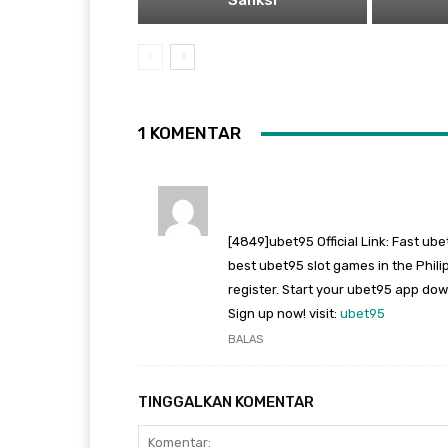
Sanksi
1 KOMENTAR
[4849]ubet95 Official Link: Fast ub
best ubet95 slot games in the Philipp
register. Start your ubet95 app dow
Sign up now! visit:
ubet95
BALAS
TINGGALKAN KOMENTAR