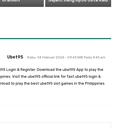
Uranium
Sajam, Uang Rp30 Juta Raib
Ubet95
Rabu, 04 Februari 2026 - 09:43 WIB Pada 9:43 am
et95 Login & Register. Download the ubet95 App to play the
ines. Visit the ubet95 official link for fast ubet95 login &
nload to play the best ubet95 slot games in the Philippines.