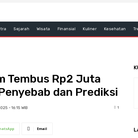
tra
Sejarah
Wisata
Finansial
Kuliner
Kesehatan
Tr
K
m Tembus Rp2 Juta
: Penyebab dan Prediksi
1
2025 - 16:15 WIB
hatsApp
Email
L