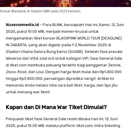
Konser Blackpink di Stadion GBK pada 2023 kemarin.
Nusavoxmedia.id
– Para BLINK, bersiaplah! Hari ini, Kamis, 12 Juni
2025, pukul 10.00 WIB, menjadi momen krusial untuk
mengamankan tiket konser BLACKPINK WORLD TOUR [DEADLINE]
IN JAKARTA, yang akan digelar pada 1-2 November 2025 di
Stadion Utama Gelora Bung Karno (SUGBK). Setelah fase presale
Weverse dan VISA sold out untuk kategori VIP, fase General Sale
di tiket.com membuka peluang terakhir bagi penggemar Jennie,
Jisoo, Rosé, dan Lisa. Dengan harga tiket mulai dari Rp1.450.000
hingga Rp3.800.000, persaingan diprediksi sengit. Artikel ini
memandu Anda melalui tata cara beli tiket, harga, dan tips jitu
untuk menang war tiket!
Kapan dan Di Mana War Tiket Dimulai?
Penjualan tiket fase General Sale resmi dibuka hari ini, 12 Juni
2025, pukul 10.00 WIB, melalui platform
tiket.com
, mitra ticketing