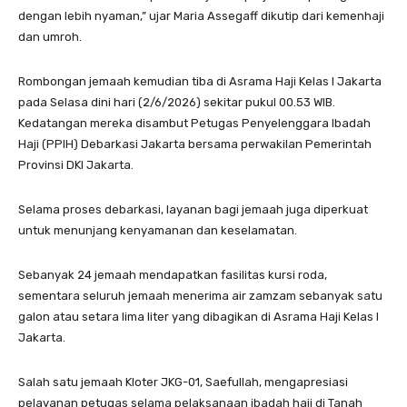
dengan lebih nyaman,” ujar Maria Assegaff dikutip dari kemenhaji
dan umroh.
Rombongan jemaah kemudian tiba di Asrama Haji Kelas I Jakarta
pada Selasa dini hari (2/6/2026) sekitar pukul 00.53 WIB.
Kedatangan mereka disambut Petugas Penyelenggara Ibadah
Haji (PPIH) Debarkasi Jakarta bersama perwakilan Pemerintah
Provinsi DKI Jakarta.
Selama proses debarkasi, layanan bagi jemaah juga diperkuat
untuk menunjang kenyamanan dan keselamatan.
Sebanyak 24 jemaah mendapatkan fasilitas kursi roda,
sementara seluruh jemaah menerima air zamzam sebanyak satu
galon atau setara lima liter yang dibagikan di Asrama Haji Kelas I
Jakarta.
Salah satu jemaah Kloter JKG-01, Saefullah, mengapresiasi
pelayanan petugas selama pelaksanaan ibadah haji di Tanah