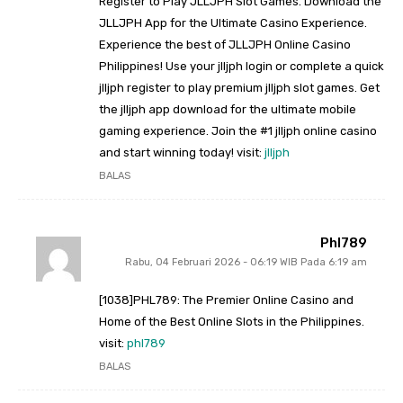
Register to Play JLLJPH Slot Games. Download the
JLLJPH App for the Ultimate Casino Experience.
Experience the best of JLLJPH Online Casino
Philippines! Use your jlljph login or complete a quick
jlljph register to play premium jlljph slot games. Get
the jlljph app download for the ultimate mobile
gaming experience. Join the #1 jlljph online casino
and start winning today! visit:
jlljph
BALAS
Phl789
Rabu, 04 Februari 2026 - 06:19 WIB Pada 6:19 am
[1038]PHL789: The Premier Online Casino and
Home of the Best Online Slots in the Philippines.
visit:
phl789
BALAS