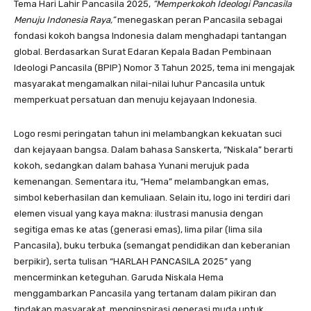
Tema Hari Lahir Pancasila 2025,
“Memperkokoh Ideologi Pancasila
Menuju Indonesia Raya,”
menegaskan peran Pancasila sebagai
fondasi kokoh bangsa Indonesia dalam menghadapi tantangan
global. Berdasarkan Surat Edaran Kepala Badan Pembinaan
Ideologi Pancasila (BPIP) Nomor 3 Tahun 2025, tema ini mengajak
masyarakat mengamalkan nilai-nilai luhur Pancasila untuk
memperkuat persatuan dan menuju kejayaan Indonesia.
Logo resmi peringatan tahun ini melambangkan kekuatan suci
dan kejayaan bangsa. Dalam bahasa Sanskerta, “Niskala” berarti
kokoh, sedangkan dalam bahasa Yunani merujuk pada
kemenangan. Sementara itu, “Hema” melambangkan emas,
simbol keberhasilan dan kemuliaan. Selain itu, logo ini terdiri dari
elemen visual yang kaya makna: ilustrasi manusia dengan
segitiga emas ke atas (generasi emas), lima pilar (lima sila
Pancasila), buku terbuka (semangat pendidikan dan keberanian
berpikir), serta tulisan “HARLAH PANCASILA 2025” yang
mencerminkan keteguhan. Garuda Niskala Hema
menggambarkan Pancasila yang tertanam dalam pikiran dan
tindakan masyarakat, menginspirasi generasi muda untuk