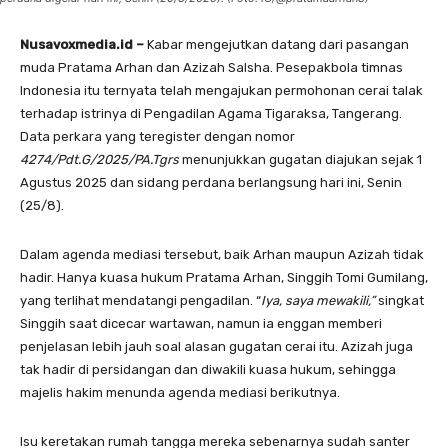
Nusavoxmedia.id –
Kabar mengejutkan datang dari pasangan
muda Pratama Arhan dan Azizah Salsha. Pesepakbola timnas
Indonesia itu ternyata telah mengajukan permohonan cerai talak
terhadap istrinya di Pengadilan Agama Tigaraksa, Tangerang.
Data perkara yang teregister dengan nomor
4274/Pdt.G/2025/PA.Tgrs
menunjukkan gugatan diajukan sejak 1
Agustus 2025 dan sidang perdana berlangsung hari ini, Senin
(25/8).
Dalam agenda mediasi tersebut, baik Arhan maupun Azizah tidak
hadir. Hanya kuasa hukum Pratama Arhan, Singgih Tomi Gumilang,
yang terlihat mendatangi pengadilan. “
Iya, saya mewakili,”
singkat
Singgih saat dicecar wartawan, namun ia enggan memberi
penjelasan lebih jauh soal alasan gugatan cerai itu. Azizah juga
tak hadir di persidangan dan diwakili kuasa hukum, sehingga
majelis hakim menunda agenda mediasi berikutnya.
Isu keretakan rumah tangga mereka sebenarnya sudah santer