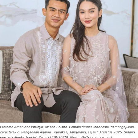
Pratama Arhan dan istrinya, Azizah Salsha. Pemain timnas Indonesia itu mengajukan
cerai talak di Pengadilan Agama Tigaraksa, Tangerang, sejak 1 Agustus 2025. Sidang
perdana digelar hari ini, Senin (25/8/2025). (Foto: IG/@pratamaarhan8)