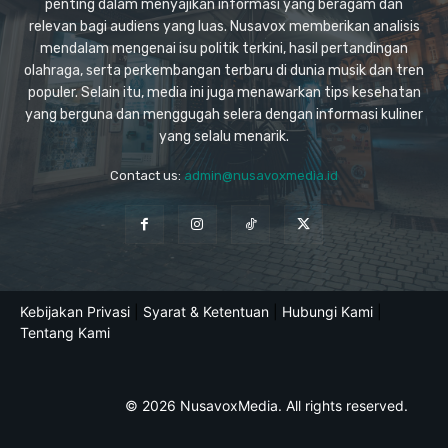
penting dalam menyajikan informasi yang beragam dan
relevan bagi audiens yang luas. Nusavox memberikan analisis
mendalam mengenai isu politik terkini, hasil pertandingan
olahraga, serta perkembangan terbaru di dunia musik dan tren
populer. Selain itu, media ini juga menawarkan tips kesehatan
yang berguna dan menggugah selera dengan informasi kuliner
yang selalu menarik.
Contact us:
admin@nusavoxmedia.id
Kebijakan Privasi
|
Syarat & Ketentuan
|
Hubungi Kami
|
Tentang Kami
© 2026 NusavoxMedia. All rights reserved.