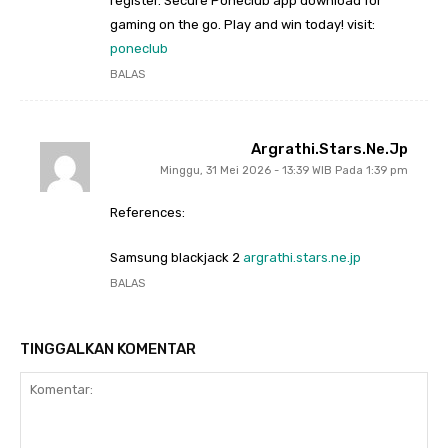
register. Secure Poneclub app download for
gaming on the go. Play and win today! visit:
poneclub
BALAS
Argrathi.stars.ne.jp
Minggu, 31 Mei 2026 - 13:39 WIB Pada 1:39 pm
References:
Samsung blackjack 2
argrathi.stars.ne.jp
BALAS
TINGGALKAN KOMENTAR