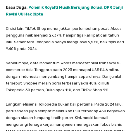
baca Juga:
Polemik Royalti Musik Berujung Solusi, DPR Janji
Revisi UU Hak Cipta
Di sisi lain, TikTok Shop menunjukkan pertumbuhan pesat. Akses
pengguna naik menjadi 27,37%, hampir tiga kali lipat dari tahun
lalu. Sementara Tokopedia hanya menguasai 9,57%, naik tipis dari
9,40% pada 2024.
Sebelumnya, data Momentum Works mencatat nilai transaksi e-
commerce Asia Tenggara pada 2023 mencapai US$114,6 miliar,
dengan Indonesia menyumbang hampir separuhnya. Dari jumlah
tersebut, Shopee meraih porsi terbesar yakni 40%, diikuti
Tokopedia 30 persen, Bukalapak 11%, dan TikTok Shop 9%.
Langkah efisiensi Tokopedia bukan kali pertama. Pada 2024 lalu,
perusahaan juga sempat melakukan PHK terhadap 450 karyawan
dengan alasan tumpang tindih peran. Kini, meski kembali
mengurangi tenaga kerja, manajemen menegaskan fokus bisnis