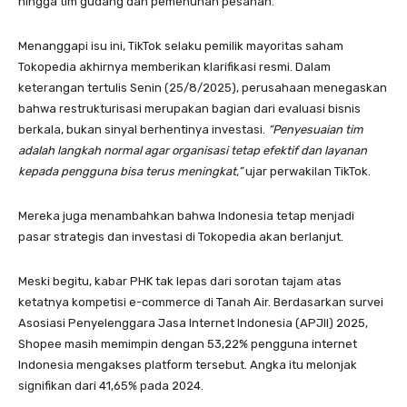
hingga tim gudang dan pemenuhan pesanan.
Menanggapi isu ini, TikTok selaku pemilik mayoritas saham
Tokopedia akhirnya memberikan klarifikasi resmi. Dalam
keterangan tertulis Senin (25/8/2025), perusahaan menegaskan
bahwa restrukturisasi merupakan bagian dari evaluasi bisnis
berkala, bukan sinyal berhentinya investasi.
“Penyesuaian tim
adalah langkah normal agar organisasi tetap efektif dan layanan
kepada pengguna bisa terus meningkat,”
ujar perwakilan TikTok.
Mereka juga menambahkan bahwa Indonesia tetap menjadi
pasar strategis dan investasi di Tokopedia akan berlanjut.
Meski begitu, kabar PHK tak lepas dari sorotan tajam atas
ketatnya kompetisi e-commerce di Tanah Air. Berdasarkan survei
Asosiasi Penyelenggara Jasa Internet Indonesia (APJII) 2025,
Shopee masih memimpin dengan 53,22% pengguna internet
Indonesia mengakses platform tersebut. Angka itu melonjak
signifikan dari 41,65% pada 2024.