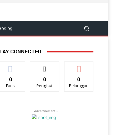
ending
TAY CONNECTED
0
0
0
Fans
Pengikut
Pelanggan
- Advertisement -