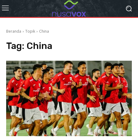
Beranda
Topik
China
Tag:
China