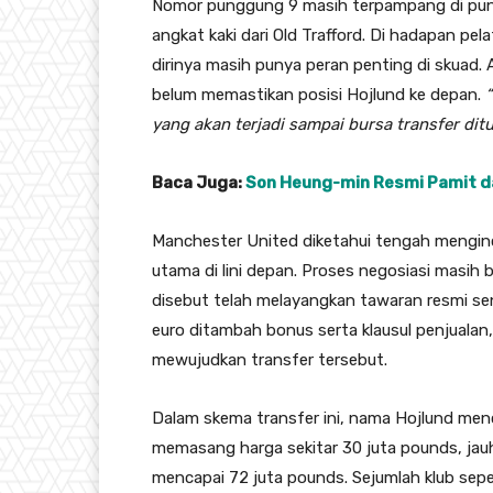
Nomor punggung 9 masih terpampang di pun
angkat kaki dari Old Trafford. Di hadapan p
dirinya masih punya peran penting di skuad.
belum memastikan posisi Hojlund ke depan.
yang akan terjadi sampai bursa transfer ditu
Baca Juga:
Son Heung-min Resmi Pamit da
Manchester United diketahui tengah menginc
utama di lini depan. Proses negosiasi masih b
disebut telah melayangkan tawaran resmi sen
euro ditambah bonus serta klausul penjualan
mewujudkan transfer tersebut.
Dalam skema transfer ini, nama Hojlund men
memasang harga sekitar 30 juta pounds, jauh
mencapai 72 juta pounds. Sejumlah klub sepe