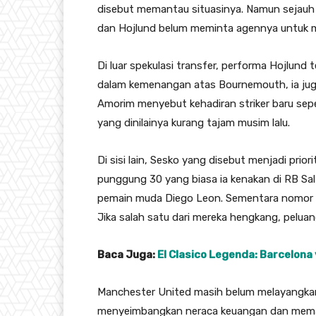
disebut memantau situasinya. Namun sejauh 
dan Hojlund belum meminta agennya untuk me
Di luar spekulasi transfer, performa Hojlund
dalam kemenangan atas Bournemouth, ia juga
Amorim menyebut kehadiran striker baru sepe
yang dinilainya kurang tajam musim lalu.
Di sisi lain, Sesko yang disebut menjadi pri
punggung 30 yang biasa ia kenakan di RB Salz
pemain muda Diego Leon. Sementara nomor lain 
Jika salah satu dari mereka hengkang, pelu
Baca Juga:
El Clasico Legenda: Barcelona 
Manchester United masih belum melayangkan
menyeimbangkan neraca keuangan dan mematuh