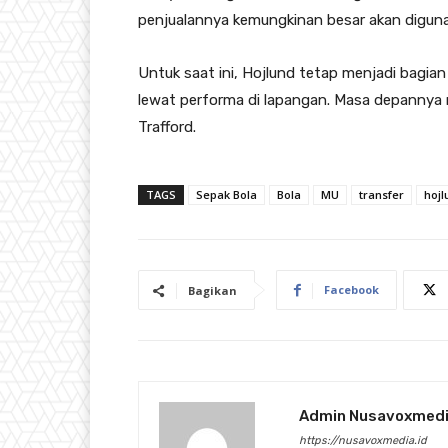
penjualannya kemungkinan besar akan diguna
Untuk saat ini, Hojlund tetap menjadi bagia
lewat performa di lapangan. Masa depannya m
Trafford.
TAGS
Sepak Bola
Bola
MU
transfer
hojl
Facebook
Bagikan
Admin Nusavoxmed
https://nusavoxmedia.id