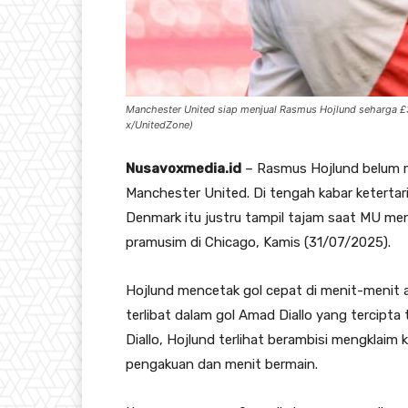
Manchester United siap menjual Rasmus Hojlund seharga £30
x/UnitedZone)
Nusavoxmedia.id
– Rasmus Hojlund belum 
Manchester United. Di tengah kabar ketertar
Denmark itu justru tampil tajam saat MU me
pramusim di Chicago, Kamis (31/07/2025).
Hojlund mencetak gol cepat di menit-menit a
terlibat dalam gol Amad Diallo yang tercipta
Diallo, Hojlund terlihat berambisi mengklaim 
pengakuan dan menit bermain.