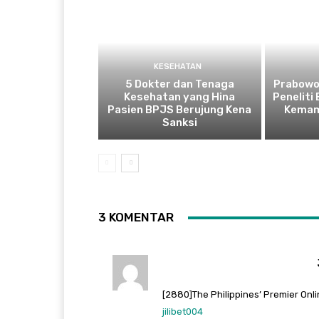
KESEHATAN
5 Dokter dan Tenaga
Prabowo
Kesehatan yang Hina
Peneliti
Pasien BPJS Berujung Kena
Kemam
Sanksi
3 KOMENTAR
[2880]The Philippines’ Premier Onli
jilibet004