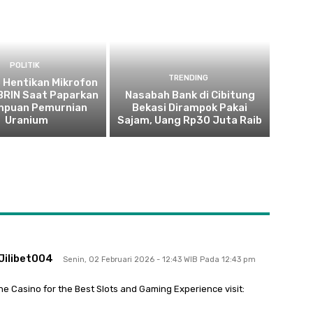
POLITIK
TRENDING
 Hentikan Mikrofon
 BRIN Saat Paparkan
Nasabah Bank di Cibitung
puan Pemurnian
Bekasi Dirampok Pakai
Uranium
Sajam, Uang Rp30 Juta Raib
Jilibet004
Senin, 02 Februari 2026 - 12:43 WIB Pada 12:43 pm
ne Casino for the Best Slots and Gaming Experience visit: