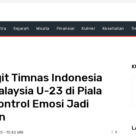
tra
Sejarah
Wisata
Finansial
Kuliner
Kesehatan
Tr
K
it Timnas Indonesia
laysia U-23 di Piala
ontrol Emosi Jadi
n
L
3
25 - 10:42 WIB