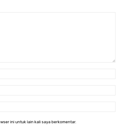
Nama:*
Email:*
Website:
wser ini untuk lain kali saya berkomentar.