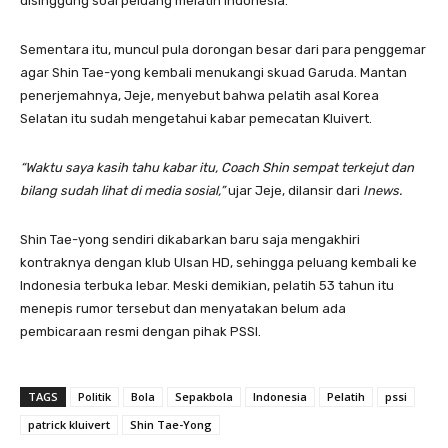
disinggung soal peluang melatih Indonesia.
Sementara itu, muncul pula dorongan besar dari para penggemar
agar Shin Tae-yong kembali menukangi skuad Garuda. Mantan
penerjemahnya, Jeje, menyebut bahwa pelatih asal Korea
Selatan itu sudah mengetahui kabar pemecatan Kluivert.
“Waktu saya kasih tahu kabar itu, Coach Shin sempat terkejut dan
bilang sudah lihat di media sosial,”
ujar Jeje, dilansir dari
Inews.
Shin Tae-yong sendiri dikabarkan baru saja mengakhiri
kontraknya dengan klub Ulsan HD, sehingga peluang kembali ke
Indonesia terbuka lebar. Meski demikian, pelatih 53 tahun itu
menepis rumor tersebut dan menyatakan belum ada
pembicaraan resmi dengan pihak PSSI.
TAGS
Politik
Bola
Sepakbola
Indonesia
Pelatih
pssi
patrick kluivert
Shin Tae-Yong