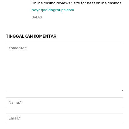
Online casino reviews 1 site for best online casinos
hayatjadidagroups.com
BALAS
TINGGALKAN KOMENTAR
Komentar:
Na
Ema