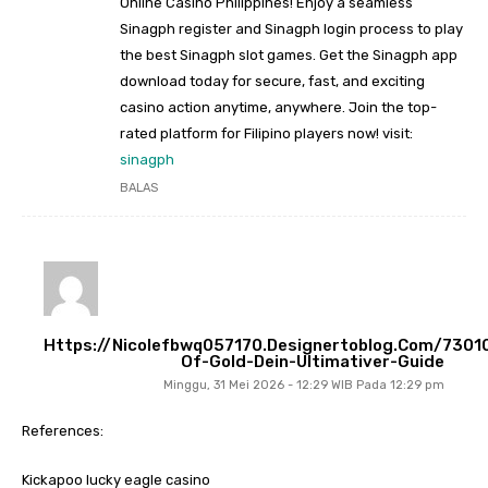
Online Casino Philippines! Enjoy a seamless
Sinagph register and Sinagph login process to play
the best Sinagph slot games. Get the Sinagph app
download today for secure, fast, and exciting
casino action anytime, anywhere. Join the top-
rated platform for Filipino players now! visit:
sinagph
BALAS
Https://nicolefbwq057170.designertoblog.com/7301
Of-Gold-Dein-Ultimativer-Guide
Minggu, 31 Mei 2026 - 12:29 WIB Pada 12:29 pm
References:
Kickapoo lucky eagle casino