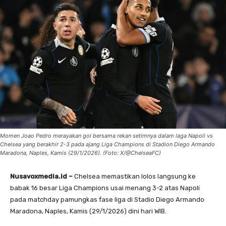
Momen Joao Pedro merayakan gol bersama rekan setimnya dalam laga Napoli vs
Chelsea yang berakhir 2-3 pada ajang Liga Champions di Stadion Diego Armando
Maradona, Naples, Kamis (29/1/2026). (Foto: X/@ChelseaFC)
Nusavoxmedia.id –
Chelsea memastikan lolos langsung ke
babak 16 besar Liga Champions usai menang 3-2 atas Napoli
pada matchday pamungkas fase liga di Stadio Diego Armando
Maradona, Naples, Kamis (29/1/2026) dini hari WIB.