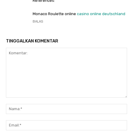
References:
Monaco Roulette online
casino online deutschland
BALAS
TINGGALKAN KOMENTAR
Komentar:
Na
Ema