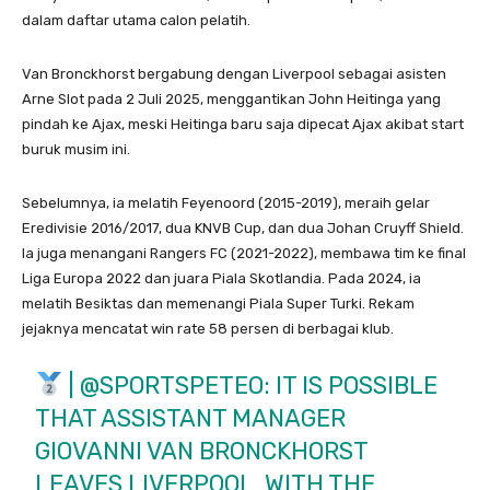
dalam daftar utama calon pelatih.
Van Bronckhorst bergabung dengan Liverpool sebagai asisten
Arne Slot pada 2 Juli 2025, menggantikan John Heitinga yang
pindah ke Ajax, meski Heitinga baru saja dipecat Ajax akibat start
buruk musim ini.
Sebelumnya, ia melatih Feyenoord (2015-2019), meraih gelar
Eredivisie 2016/2017, dua KNVB Cup, dan dua Johan Cruyff Shield.
Ia juga menangani Rangers FC (2021-2022), membawa tim ke final
Liga Europa 2022 dan juara Piala Skotlandia. Pada 2024, ia
melatih Besiktas dan memenangi Piala Super Turki. Rekam
jejaknya mencatat win rate 58 persen di berbagai klub.
|
@SPORTSPETEO
: IT IS POSSIBLE
THAT ASSISTANT MANAGER
GIOVANNI VAN BRONCKHORST
LEAVES LIVERPOOL, WITH THE