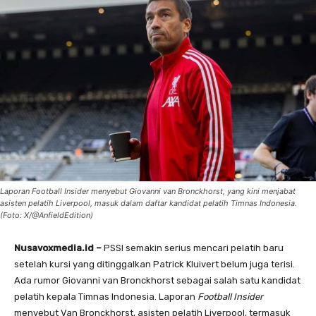
Laporan Football Insider menyebut Giovanni van Bronckhorst, yang kini menjabat
asisten pelatih Liverpool, masuk dalam daftar kandidat pelatih Timnas Indonesia.
(Foto: X/@AnfieldEdition)
Nusavoxmedia.id –
PSSI semakin serius mencari pelatih baru
setelah kursi yang ditinggalkan Patrick Kluivert belum juga terisi.
Ada rumor Giovanni van Bronckhorst sebagai salah satu kandidat
pelatih kepala Timnas Indonesia. Laporan
Football Insider
menyebut Van Bronckhorst, asisten pelatih Liverpool, termasuk