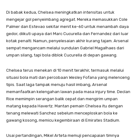
Di babak kedua, Chelsea meningkatkan intensitas untuk
mengejar gol penyeimbang agregat. Mereka memasukkan Cole
Palmer dan Estevao sekitar menit ke-60 untuk menambah daya
gedor, diikuti upaya dari Marc Cucurella dan Fernandez dari luar
kotak penalti. Namun, penyelesaian akhir kurang tajam. Arsenal
sempat mengancam melalui sundulan Gabriel Magalhaes dari
umpan silang, tapi bola diblok Cucurella di depan gawang.
Chelsea terus menekan di 10 menit terakhir, termasuk melalui
situasi bola mati dan percobaan Wesley Fofana yang melenceng
tipis. Saat laga tampak menuju hasil imbang, Arsenal
memanfaatkan kelengahan lawan pada masa injury time. Declan
Rice memimpin serangan balik cepat dan mengirim umpan
matang kepada Havertz. Mantan pemain Chelsea itu dengan
tenang melewati Sanchez sebelum menceploskan bola ke
gawang kosong, memicu kegembiraan di Emirates Stadium.
Usai pertandingan, Mikel Arteta memuji pencapaian timnya