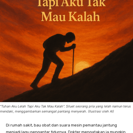
"Tuhan Aku Lelah Tapi Aku Tak Mau Kalah". Siluet seorang pria yang lelah namun terus
mendaki, menggambarkan semangat pantang menyerah. (Ilustrasi oleh AI)
Di rumah sakit, bau obat dan suara mesin pemantau jantung
menjadi lagu pengantar tidurnya. Dokter mengatakan ia mungkin