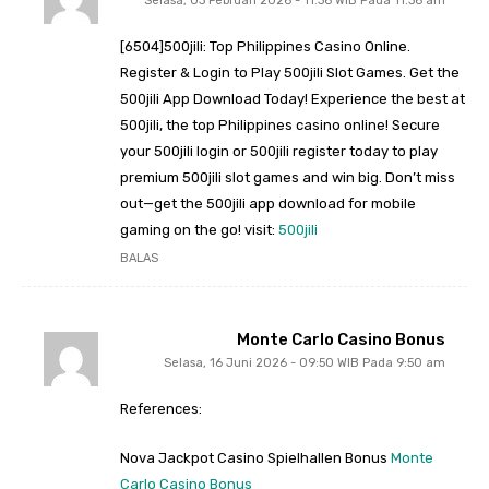
Selasa, 03 Februari 2026 - 11:36 WIB Pada 11:36 am
[6504]500jili: Top Philippines Casino Online.
Register & Login to Play 500jili Slot Games. Get the
500jili App Download Today! Experience the best at
500jili, the top Philippines casino online! Secure
your 500jili login or 500jili register today to play
premium 500jili slot games and win big. Don’t miss
out—get the 500jili app download for mobile
gaming on the go! visit:
500jili
BALAS
Monte Carlo Casino Bonus
Selasa, 16 Juni 2026 - 09:50 WIB Pada 9:50 am
References:
Nova Jackpot Casino Spielhallen Bonus
Monte
Carlo Casino Bonus