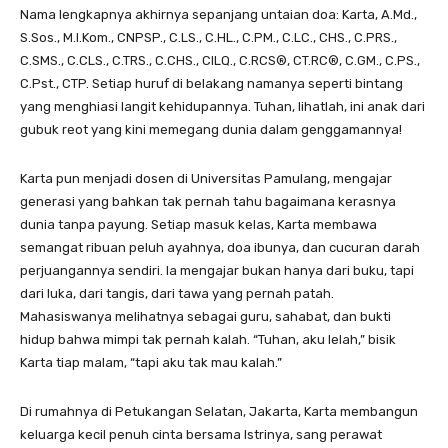
Nama lengkapnya akhirnya sepanjang untaian doa: Karta, A.Md.,
S.Sos., M.I.Kom., CNPSP., C.LS., C.HL., C.PM., C.LC., CHS., C.PRS.,
C.SMS., C.CLS., C.TRS., C.CHS., CILQ., C.RCS®, CT.RC®, C.GM., C.PS.,
C.Pst., CTP. Setiap huruf di belakang namanya seperti bintang
yang menghiasi langit kehidupannya. Tuhan, lihatlah, ini anak dari
gubuk reot yang kini memegang dunia dalam genggamannya!
Karta pun menjadi dosen di Universitas Pamulang, mengajar
generasi yang bahkan tak pernah tahu bagaimana kerasnya
dunia tanpa payung. Setiap masuk kelas, Karta membawa
semangat ribuan peluh ayahnya, doa ibunya, dan cucuran darah
perjuangannya sendiri. Ia mengajar bukan hanya dari buku, tapi
dari luka, dari tangis, dari tawa yang pernah patah.
Mahasiswanya melihatnya sebagai guru, sahabat, dan bukti
hidup bahwa mimpi tak pernah kalah. “Tuhan, aku lelah,” bisik
Karta tiap malam, “tapi aku tak mau kalah.”
Di rumahnya di Petukangan Selatan, Jakarta, Karta membangun
keluarga kecil penuh cinta bersama Istrinya, sang perawat