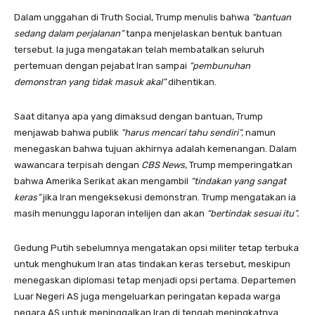
Dalam unggahan di Truth Social, Trump menulis bahwa
“bantuan
sedang dalam perjalanan”
tanpa menjelaskan bentuk bantuan
tersebut. Ia juga mengatakan telah membatalkan seluruh
pertemuan dengan pejabat Iran sampai
“pembunuhan
demonstran yang tidak masuk akal”
dihentikan.
Saat ditanya apa yang dimaksud dengan bantuan, Trump
menjawab bahwa publik
“harus mencari tahu sendiri”,
namun
menegaskan bahwa tujuan akhirnya adalah kemenangan. Dalam
wawancara terpisah dengan
CBS News
, Trump memperingatkan
bahwa Amerika Serikat akan mengambil
“tindakan yang sangat
keras”
jika Iran mengeksekusi demonstran. Trump mengatakan ia
masih menunggu laporan intelijen dan akan
“bertindak sesuai itu”.
Gedung Putih sebelumnya mengatakan opsi militer tetap terbuka
untuk menghukum Iran atas tindakan keras tersebut, meskipun
menegaskan diplomasi tetap menjadi opsi pertama. Departemen
Luar Negeri AS juga mengeluarkan peringatan kepada warga
negara AS untuk meninggalkan Iran di tengah meningkatnya