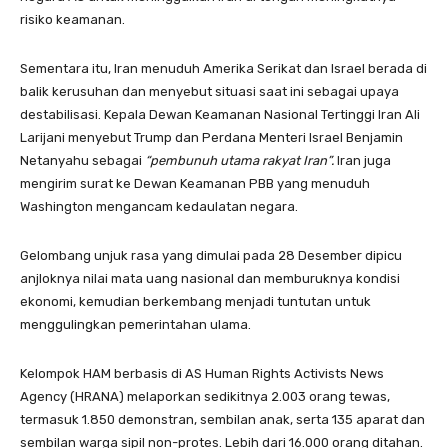
risiko keamanan.
Sementara itu, Iran menuduh Amerika Serikat dan Israel berada di
balik kerusuhan dan menyebut situasi saat ini sebagai upaya
destabilisasi. Kepala Dewan Keamanan Nasional Tertinggi Iran Ali
Larijani menyebut Trump dan Perdana Menteri Israel Benjamin
Netanyahu sebagai
“pembunuh utama rakyat Iran”.
Iran juga
mengirim surat ke Dewan Keamanan PBB yang menuduh
Washington mengancam kedaulatan negara.
Gelombang unjuk rasa yang dimulai pada 28 Desember dipicu
anjloknya nilai mata uang nasional dan memburuknya kondisi
ekonomi, kemudian berkembang menjadi tuntutan untuk
menggulingkan pemerintahan ulama.
Kelompok HAM berbasis di AS Human Rights Activists News
Agency (HRANA) melaporkan sedikitnya 2.003 orang tewas,
termasuk 1.850 demonstran, sembilan anak, serta 135 aparat dan
sembilan warga sipil non-protes. Lebih dari 16.000 orang ditahan.