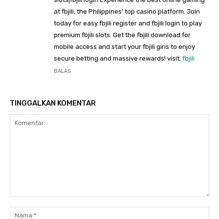
at fbjili, the Philippines’ top casino platform. Join
today for easy fbjili register and fbjili login to play
premium fbjili slots. Get the fbjili download for
mobile access and start your fbjili giris to enjoy
secure betting and massive rewards! visit:
fbjili
BALAS
TINGGALKAN KOMENTAR
Komentar:
Na