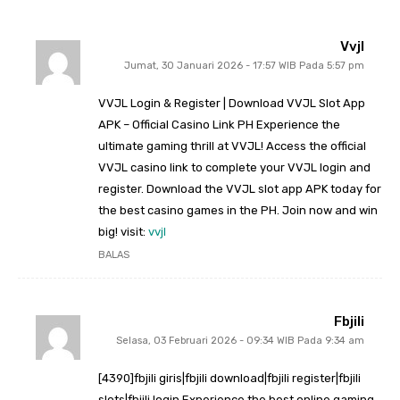
Vvjl
Jumat, 30 Januari 2026 - 17:57 WIB Pada 5:57 pm
VVJL Login & Register | Download VVJL Slot App
APK – Official Casino Link PH Experience the
ultimate gaming thrill at VVJL! Access the official
VVJL casino link to complete your VVJL login and
register. Download the VVJL slot app APK today for
the best casino games in the PH. Join now and win
big! visit:
vvjl
BALAS
Fbjili
Selasa, 03 Februari 2026 - 09:34 WIB Pada 9:34 am
[4390]fbjili giris|fbjili download|fbjili register|fbjili
slots|fbjili login Experience the best online gaming