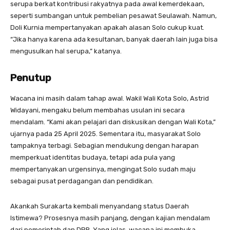
serupa berkat kontribusi rakyatnya pada awal kemerdekaan,
seperti sumbangan untuk pembelian pesawat Seulawah. Namun,
Doli Kurnia mempertanyakan apakah alasan Solo cukup kuat.
“Jika hanya karena ada kesultanan, banyak daerah lain juga bisa
mengusulkan hal serupa,” katanya.
Penutup
Wacana ini masih dalam tahap awal. Wakil Wali Kota Solo, Astrid
Widayani, mengaku belum membahas usulan ini secara
mendalam. “Kami akan pelajari dan diskusikan dengan Wali Kota,”
ujarnya pada 25 April 2025. Sementara itu, masyarakat Solo
tampaknya terbagi. Sebagian mendukung dengan harapan
memperkuat identitas budaya, tetapi ada pula yang
mempertanyakan urgensinya, mengingat Solo sudah maju
sebagai pusat perdagangan dan pendidikan.
Akankah Surakarta kembali menyandang status Daerah
Istimewa? Prosesnya masih panjang, dengan kajian mendalam
dari pemerintah dan DPR. Yang jelas, wacana ini membuka