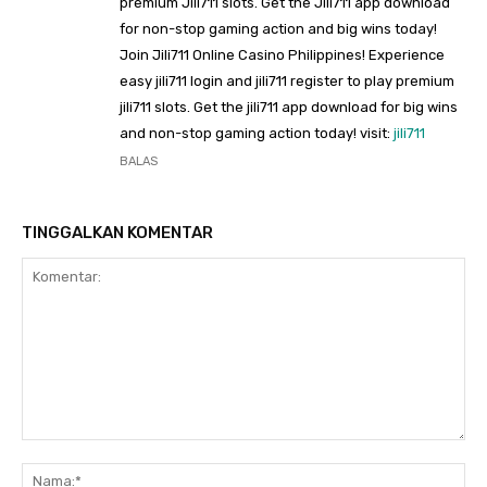
premium Jili711 slots. Get the Jili711 app download
for non-stop gaming action and big wins today!
Join Jili711 Online Casino Philippines! Experience
easy jili711 login and jili711 register to play premium
jili711 slots. Get the jili711 app download for big wins
and non-stop gaming action today! visit:
jili711
BALAS
TINGGALKAN KOMENTAR
Komentar:
Na