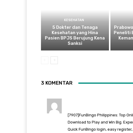
KESEHATAN
5 Dokter dan Tenaga
Prabowo
Kesehatan yang Hina
Peneliti
Pasien BPJS Berujung Kena
Kemam
Sanksi
3 KOMENTAR
[7907]FunBingo Philippines: Top Onl
Download to Play and Win Big. Exper
Quick FunBingo login, easy register