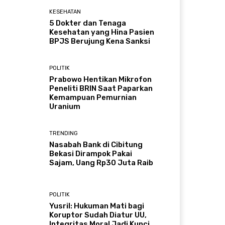
KESEHATAN
5 Dokter dan Tenaga
Kesehatan yang Hina Pasien
BPJS Berujung Kena Sanksi
POLITIK
Prabowo Hentikan Mikrofon
Peneliti BRIN Saat Paparkan
Kemampuan Pemurnian
Uranium
TRENDING
Nasabah Bank di Cibitung
Bekasi Dirampok Pakai
Sajam, Uang Rp30 Juta Raib
POLITIK
Yusril: Hukuman Mati bagi
Koruptor Sudah Diatur UU,
Integritas Moral Jadi Kunci