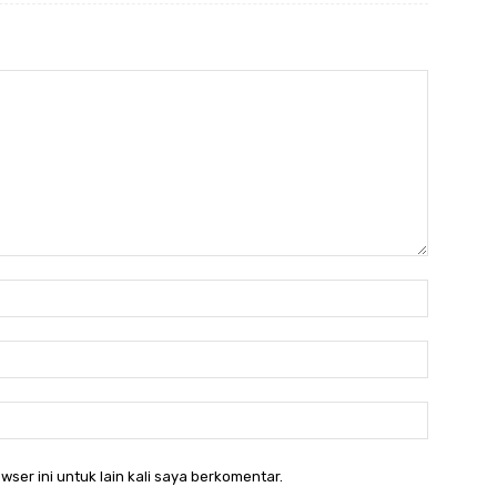
Nama:*
Email:*
Website:
wser ini untuk lain kali saya berkomentar.