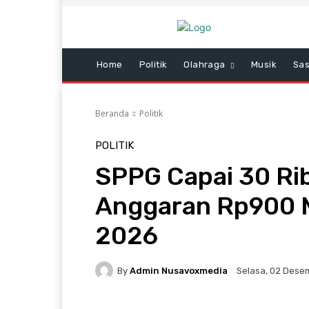
Home
Politik
Olahraga
Musik
Sas
Beranda
Politik
POLITIK
SPPG Capai 30 Ri
Anggaran Rp900 Mi
2026
By
Admin Nusavoxmedia
Selasa, 02 Desem