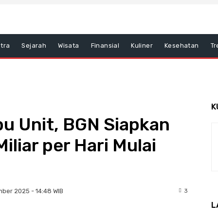
tra
Sejarah
Wisata
Finansial
Kuliner
Kesehatan
Tr
K
bu Unit, BGN Siapkan
liar per Hari Mulai
3
ber 2025 - 14:48 WIB
L