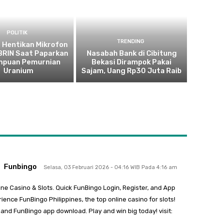
POLITIK
TRENDING
 Hentikan Mikrofon
 BRIN Saat Paparkan
Nasabah Bank di Cibitung
puan Pemurnian
Bekasi Dirampok Pakai
Uranium
Sajam, Uang Rp30 Juta Raib
Funbingo
Selasa, 03 Februari 2026 - 04:16 WIB Pada 4:16 am
ine Casino & Slots. Quick FunBingo Login, Register, and App
ience FunBingo Philippines, the top online casino for slots!
, and FunBingo app download. Play and win big today! visit: