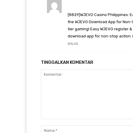
[8829]WJEVO Casino Philippines: E
the WJEVO Download App for Non-St
tier gaming! Easy WJEVO register &
download app for non-stop action. P
BALAS
TINGGALKAN KOMENTAR
Komentar: