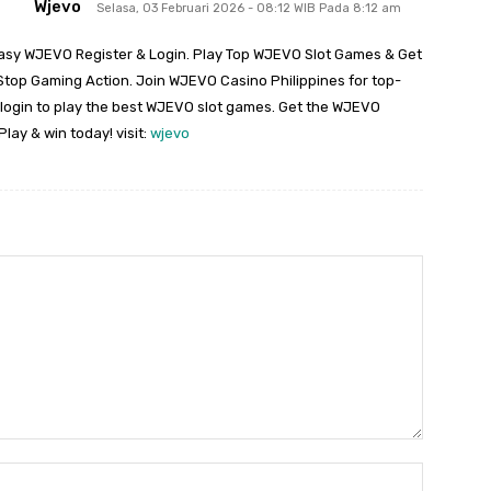
Wjevo
Selasa, 03 Februari 2026 - 08:12 WIB Pada 8:12 am
asy WJEVO Register & Login. Play Top WJEVO Slot Games & Get
op Gaming Action. Join WJEVO Casino Philippines for top-
 login to play the best WJEVO slot games. Get the WJEVO
lay & win today! visit:
wjevo
Nama:*