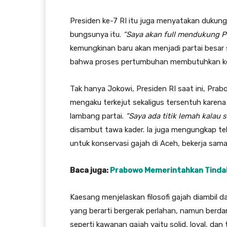
Presiden ke-7 RI itu juga menyatakan dukung
bungsunya itu.
“Saya akan full mendukung PS
kemungkinan baru akan menjadi partai besar
bahwa proses pertumbuhan membutuhkan kesa
Tak hanya Jokowi, Presiden RI saat ini, Pra
mengaku terkejut sekaligus tersentuh karena
lambang partai.
“Saya ada titik lemah kalau
disambut tawa kader. Ia juga mengungkap te
untuk konservasi gajah di Aceh, bekerja sa
Baca juga:
Prabowo Memerintahkan Tinda
Kaesang menjelaskan filosofi gajah diambil da
yang berarti bergerak perlahan, namun berda
seperti kawanan gajah yaitu solid, loyal, dan