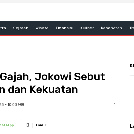
tra
Sejarah
Wisata
Finansial
Kuliner
Kesehatan
Tr
K
 Gajah, Jokowi Sebut
n dan Kekuatan
1
25 - 10:03 WIB
hatsApp
Email
L