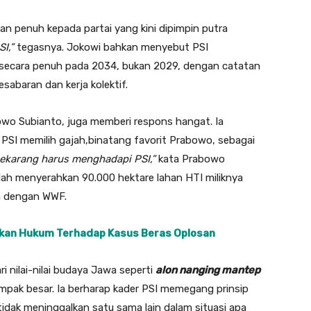
an penuh kepada partai yang kini dipimpin putra
I,”
tegasnya. Jokowi bahkan menyebut PSI
 secara penuh pada 2034, bukan 2029, dengan catatan
baran dan kerja kolektif.
bowo Subianto, juga memberi respons hangat. Ia
 PSI memilih gajah,binatang favorit Prabowo, sebagai
 sekarang harus menghadapi PSI,”
kata Prabowo
lah menyerahkan 90.000 hektare lahan HTI miliknya
ma dengan WWF.
kan Hukum Terhadap Kasus Beras Oplosan
ri nilai-nilai budaya Jawa seperti
alon nanging mantep
mpak besar. Ia berharap kader PSI memegang prinsip
 tidak meninggalkan satu sama lain dalam situasi apa