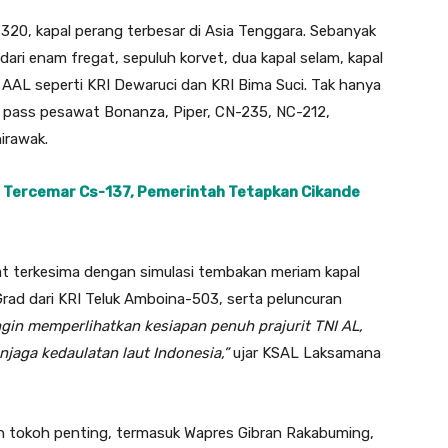
-320, kapal perang terbesar di Asia Tenggara. Sebanyak
 dari enam fregat, sepuluh korvet, dua kapal selam, kapal
na AAL seperti KRI Dewaruci dan KRI Bima Suci. Tak hanya
ly pass pesawat Bonanza, Piper, CN-235, NC-212,
nirawak.
 Tercemar Cs-137, Pemerintah Tetapkan Cikande
buat terkesima dengan simulasi tembakan meriam kapal
rad dari KRI Teluk Amboina-503, serta peluncuran
ngin memperlihatkan kesiapan penuh prajurit TNI AL,
jaga kedaulatan laut Indonesia,”
ujar KSAL Laksamana
ah tokoh penting, termasuk Wapres Gibran Rakabuming,