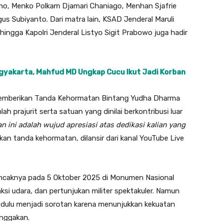
no, Menko Polkam Djamari Chaniago, Menhan Sjafrie
us Subiyanto. Dari matra lain, KSAD Jenderal Maruli
ingga Kapolri Jenderal Listyo Sigit Prabowo juga hadir
yakarta, Mahfud MD Ungkap Cucu Ikut Jadi Korban
memberikan Tanda Kehormatan Bintang Yudha Dharma
prajurit serta satuan yang dinilai berkontribusi luar
 ini adalah wujud apresiasi atas dedikasi kalian yang
n tanda kehormatan, dilansir dari kanal YouTube Live
ncaknya pada 5 Oktober 2025 di Monumen Nasional
ksi udara, dan pertunjukan militer spektakuler. Namun
ebih dulu menjadi sorotan karena menunjukkan kekuatan
nggakan.