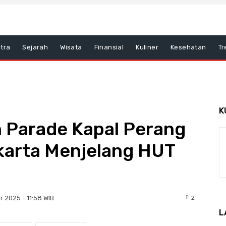
tra
Sejarah
Wisata
Finansial
Kuliner
Kesehatan
Tr
K
 Parade Kapal Perang
akarta Menjelang HUT
2
r 2025 - 11:58 WIB
L