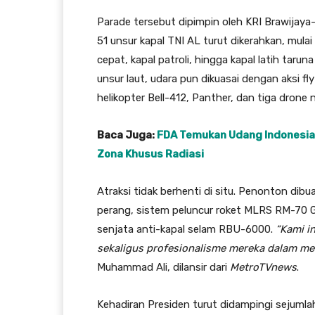
Parade tersebut dipimpin oleh KRI Brawijaya
51 unsur kapal TNI AL turut dikerahkan, mulai
cepat, kapal patroli, hingga kapal latih taru
unsur laut, udara pun dikuasai dengan aksi f
helikopter Bell-412, Panther, dan tiga drone 
Baca Juga:
FDA Temukan Udang Indonesia
Zona Khusus Radiasi
Atraksi tidak berhenti di situ. Penonton di
perang, sistem peluncur roket MLRS RM-70 G
senjata anti-kapal selam RBU-6000.
“Kami i
sekaligus profesionalisme mereka dalam men
Muhammad Ali, dilansir dari
MetroTVnews
.
Kehadiran Presiden turut didampingi sejuml