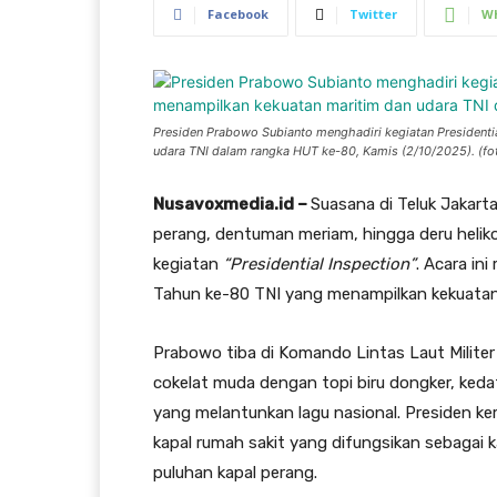
Facebook
Twitter
W
Presiden Prabowo Subianto menghadiri kegiatan Presidentia
udara TNI dalam rangka HUT ke-80, Kamis (2/10/2025). (fot
Nusavoxmedia.id –
Suasana di Teluk Jakart
perang, dentuman meriam, hingga deru helik
kegiatan
“Presidential Inspection”
. Acara in
Tahun ke-80 TNI yang menampilkan kekuatan 
Prabowo tiba di Komando Lintas Laut Militer (
cokelat muda dengan topi biru dongker, keda
yang melantunkan lagu nasional. Presiden ke
kapal rumah sakit yang difungsikan sebagai 
puluhan kapal perang.