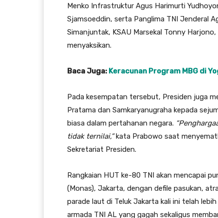
Menko Infrastruktur Agus Harimurti Yudhoyo
Sjamsoeddin, serta Panglima TNI Jenderal Ag
Simanjuntak, KSAU Marsekal Tonny Harjono, h
menyaksikan.
Baca Juga:
Keracunan Program MBG di Yog
Pada kesempatan tersebut, Presiden juga 
Pratama dan Samkaryanugraha kepada sejumlah 
biasa dalam pertahanan negara.
“Penghargaan
tidak ternilai,”
kata Prabowo saat menyematka
Sekretariat Presiden.
Rangkaian HUT ke-80 TNI akan mencapai pu
(Monas), Jakarta, dengan defile pasukan, atra
parade laut di Teluk Jakarta kali ini telah l
armada TNI AL yang gagah sekaligus memba