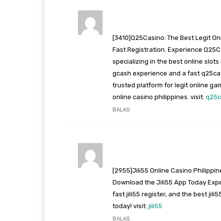
[3410]Q25Casino: The Best Legit Onl
Fast Registration. Experience Q25Cas
specializing in the best online slot
gcash experience and a fast q25cas
trusted platform for legit online g
online casino philippines. visit:
q25c
BALAS
[2955]Jili55 Online Casino Philippin
Download the Jili55 App Today Experi
fast jili55 register, and the best ji
today! visit:
jili55
BALAS