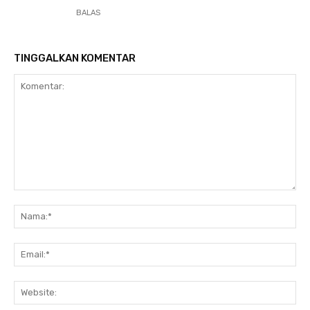
BALAS
TINGGALKAN KOMENTAR
Komentar:
Na
Ema
Web