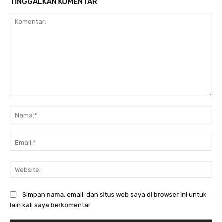
TINGGALKAN KOMENTAR
Komentar:
Na
Ema
Web
Simpan nama, email, dan situs web saya di browser ini untuk
lain kali saya berkomentar.