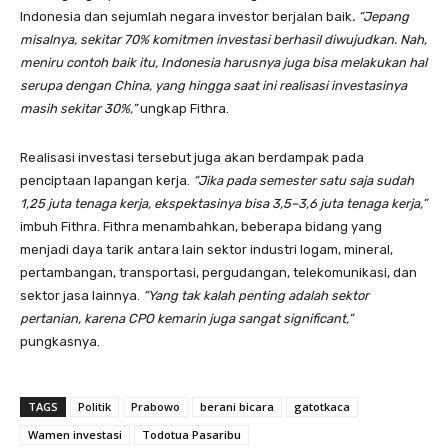
Indonesia dan sejumlah negara investor berjalan baik
. “Jepang
misalnya, sekitar 70% komitmen investasi berhasil diwujudkan. Nah,
meniru contoh baik itu, Indonesia harusnya juga bisa melakukan hal
serupa dengan China, yang hingga saat ini realisasi investasinya
masih sekitar 30%,”
ungkap Fithra.
Realisasi investasi tersebut juga akan berdampak pada
penciptaan lapangan kerja.
“Jika pada semester satu saja sudah
1,25 juta tenaga kerja, ekspektasinya bisa 3,5–3,6 juta tenaga kerja,”
imbuh Fithra. Fithra menambahkan, beberapa bidang yang
menjadi daya tarik antara lain sektor industri logam, mineral,
pertambangan, transportasi, pergudangan, telekomunikasi, dan
sektor jasa lainnya.
“Yang tak kalah penting adalah sektor
pertanian, karena CPO kemarin juga sangat significant,”
pungkasnya.
TAGS
Politik
Prabowo
berani bicara
gatotkaca
Wamen investasi
Todotua Pasaribu