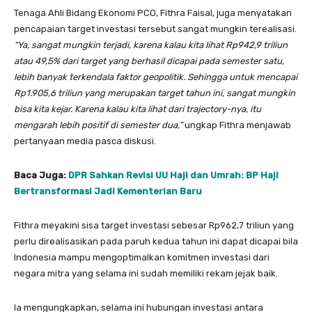
Tenaga Ahli Bidang Ekonomi PCO, Fithra Faisal, juga menyatakan
pencapaian target investasi tersebut sangat mungkin terealisasi.
“Ya, sangat mungkin terjadi, karena kalau kita lihat Rp942,9 triliun
atau 49,5% dari target yang berhasil dicapai pada semester satu,
lebih banyak terkendala faktor geopolitik. Sehingga untuk mencapai
Rp1.905,6 triliun yang merupakan target tahun ini, sangat mungkin
bisa kita kejar. Karena kalau kita lihat dari trajectory-nya, itu
mengarah lebih positif di semester dua,”
ungkap Fithra menjawab
pertanyaan media pasca diskusi.
Baca Juga:
DPR Sahkan Revisi UU Haji dan Umrah: BP Haji
Bertransformasi Jadi Kementerian Baru
Fithra meyakini sisa target investasi sebesar Rp962,7 triliun yang
perlu direalisasikan pada paruh kedua tahun ini dapat dicapai bila
Indonesia mampu mengoptimalkan komitmen investasi dari
negara mitra yang selama ini sudah memiliki rekam jejak baik.
Ia mengungkapkan, selama ini hubungan investasi antara