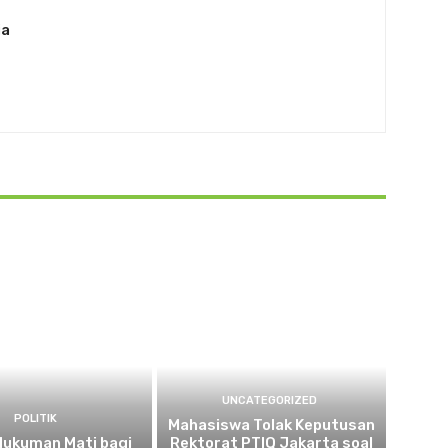
ia
UNCATEGORIZED
POLITIK
Mahasiswa Tolak Keputusan
 Hukuman Mati bagi
Rektorat PTIQ Jakarta soal