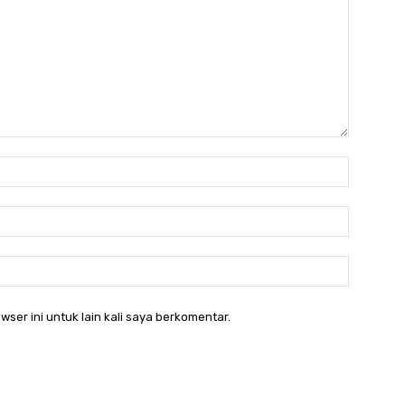
Nama:*
Email:*
Website:
wser ini untuk lain kali saya berkomentar.