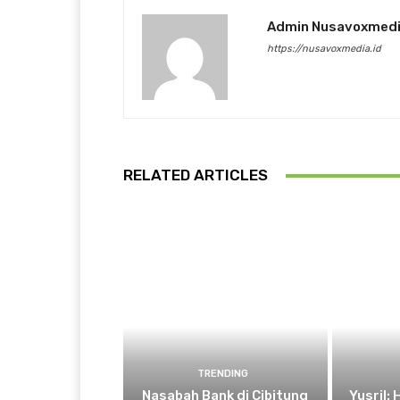
Admin Nusavoxmed
https://nusavoxmedia.id
RELATED ARTICLES
TRENDING
Nasabah Bank di Cibitung
Yusril: