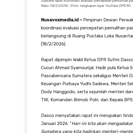
Suasana rapat koordinasi evaluasi percepatan pemulihan p
Rabu (18/2/2026). (Foto: tangkapan layar YouTube DPR RI)
Nusavoxmedia.id –
Pimpinan Dewan Perwaki
koordinasi evaluasi percepatan pemulihan p
berlangsung di Ruang Pustaka Loka Nusantar
(18/2/2026).
Rapat dipimpin Wakil Ketua DPR Sufmi Dasc
Cucun Ahmad Syamsurijal. Hadir pula Ketua S
Pascabencana Sumatera sekaligus Menteri D
Keuangan Purbaya Yudhi Sadewa, Menteri Sek
Dody Hanggodo, serta sejumlah menteri dan
TNI, Komandan Brimob Polri, dan Kepala BPS 
Dasco menyatakan rapat ini merupakan tinda
Januari 2026. “
Hari ini kita akan mengadaka
Sumatera yang kita hadirkan menteri-menter