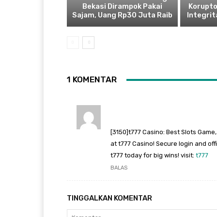
Bekasi Dirampok Pakai
Korupto
Sajam, Uang Rp30 Juta Raib
Integrit
1 KOMENTAR
[3150]t777 Casino: Best Slots Game
at t777 Casino! Secure login and off
t777 today for big wins! visit:
t777
BALAS
TINGGALKAN KOMENTAR