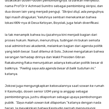
disaksikan dosen-dosen pembimbingnya. Ia bahkan menyebut
nama Prof Dr Ir Achmad Sumitro sebagai pembimbing skripsi, dan
dua dosen lain yang menjadi penguji.
“Skripsi diuji, ada pengujinya,
tapi masih diragukan,”
keluhnya sembari menekankan bahwa
lokasi KKN-nya di Desa Ketoyan, Boyolali, juga telah diverifikasi.
Ia tak menampik bahwa isu ijazahnya kini menjadi bagian dari
proses hukum. Namun, menurutnya, tudingan ini bukan semata
soal administrasi akademik, melainkan bagian dari agenda politik
yang lebih besar. Saat ditemui di Solo, Jokowi mengatakan bahwa
serangan terhadap dirinya dan Wakil Presiden Gibran
Rakabuming Raka menunjukkan adanya kekuatan politik besar di
baliknya.
“Feeling saya ada agenda besar di balik tuduhan ini,”
katanya.
Jokowi juga mengungkapkan kekesalannya saat sowan ke rumah
Ir Kasmudjo, dosen senior UGM yang ia anggap sebagai
pembimbingnya, justru dilaporkan sebagai upaya pembohongan
publik.
“Saya malah sowan kok dilaporkan,”
katanya dengan nada
heran. Ia meyakinkan bahwa Kasmudjo pernah mengunjungi