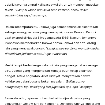
pabrik kayunya empat kali pasca-kuliah, untuk memberi masukan
teknis.
“Sampai kapan pun saya akan katakan, beliau dosen
pembimbing saya,”
tegasnya.
Dalam kesempatan itu, Jokowi juga sempat menolak diceritakan
sebagai orang pertama yang mencapai puncak Gunung Kerinci
saat ekspedisi Mapala Silvagama pada 1983. Namun, temannya
Irwansyah membenarkan bahwa hanya Jokowi dan satu orang
lain yang mencapai puncak.
“Langkahnya panjang, mungkin sudah
ditakdirkan jadi nomor satu,”
ujar Irwansyah.
Meski tampil beda dengan alumni lain yang mengenakan seragam
biru, Jokowi yang mengenakan kemeja putih tetap disambut
hangat. Ketua angkatan, Arief Hidayat, menyatakan bahwa
ketidaksesuaian busana bukan masalah.
“Beliau punya
seragamnya, tapi pakai yang lain juga tidak apa-apa,”
ucapnya.
Sementara itu, laporan hukum terkait isu ijazah palsu yang
dilayangkan Jokowi kini berkembang. Dari sebelumnya lima orang