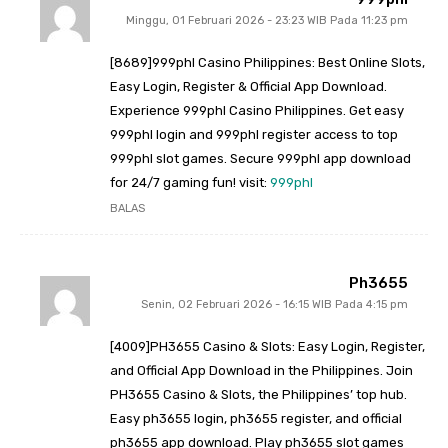
Minggu, 01 Februari 2026 - 23:23 WIB Pada 11:23 pm
[8689]999phl Casino Philippines: Best Online Slots,
Easy Login, Register & Official App Download.
Experience 999phl Casino Philippines. Get easy
999phl login and 999phl register access to top
999phl slot games. Secure 999phl app download
for 24/7 gaming fun! visit:
999phl
BALAS
Ph3655
Senin, 02 Februari 2026 - 16:15 WIB Pada 4:15 pm
[4009]PH3655 Casino & Slots: Easy Login, Register,
and Official App Download in the Philippines. Join
PH3655 Casino & Slots, the Philippines’ top hub.
Easy ph3655 login, ph3655 register, and official
ph3655 app download. Play ph3655 slot games